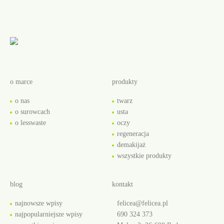
o marce
produkty
o nas
twarz
o surowcach
usta
o lesswaste
oczy
regeneracja
demakijaż
wszystkie produkty
blog
kontakt
najnowsze wpisy
felicea@felicea.pl
najpopularniejsze wpisy
690 324 373