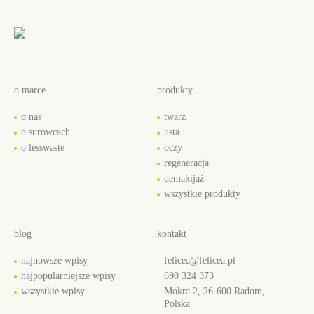
o marce
produkty
o nas
twarz
o surowcach
usta
o lesswaste
oczy
regeneracja
demakijaż
wszystkie produkty
blog
kontakt
najnowsze wpisy
felicea@felicea.pl
najpopularniejsze wpisy
690 324 373
wszystkie wpisy
Mokra 2, 26-600 Radom,
Polska