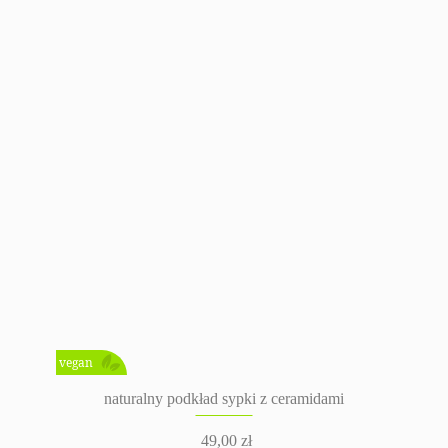
zakres
cen:
od
5,00 zł
do
12,00 zł
vegan
naturalny podkład sypki z ceramidami
49,00
zł