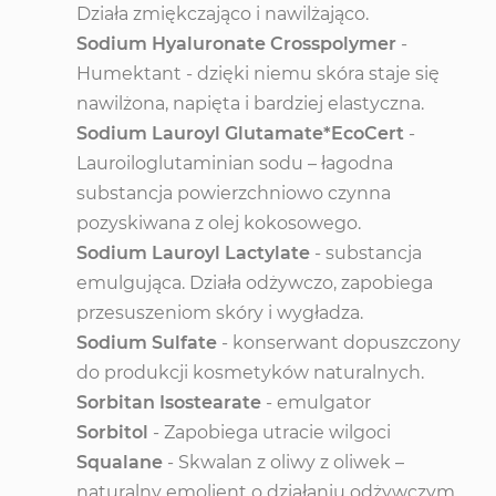
Działa zmiękczająco i nawilżająco.
Sodium Hyaluronate Crosspolymer
-
Humektant - dzięki niemu skóra staje się
nawilżona, napięta i bardziej elastyczna.
Sodium Lauroyl Glutamate*EcoCert
-
Lauroiloglutaminian sodu – łagodna
substancja powierzchniowo czynna
pozyskiwana z olej kokosowego.
Sodium Lauroyl Lactylate
- substancja
emulgująca. Działa odżywczo, zapobiega
przesuszeniom skóry i wygładza.
Sodium Sulfate
- konserwant dopuszczony
do produkcji kosmetyków naturalnych.
Sorbitan Isostearate
- emulgator
Sorbitol
- Zapobiega utracie wilgoci
Squalane
- Skwalan z oliwy z oliwek –
naturalny emolient o działaniu odżywczym,