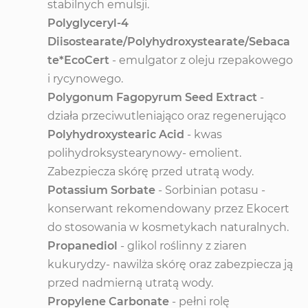
stabilnych emulsji.
Polyglyceryl-4
Diisostearate/Polyhydroxystearate/Sebaca
te*EcoCert
- emulgator z oleju rzepakowego
i rycynowego.
Polygonum Fagopyrum Seed Extract
-
działa przeciwutleniająco oraz regenerująco
Polyhydroxystearic Acid
- kwas
polihydroksystearynowy- emolient.
Zabezpiecza skórę przed utratą wody.
Potassium Sorbate
- Sorbinian potasu -
konserwant rekomendowany przez Ekocert
do stosowania w kosmetykach naturalnych.
Propanediol
- glikol roślinny z ziaren
kukurydzy- nawilża skórę oraz zabezpiecza ją
przed nadmierną utratą wody.
Propylene Carbonate
- pełni rolę