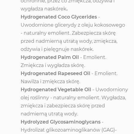
ochronnie, przez co zmiękcza, odżywia i
wygładza naskórek
.
Hydrogenated Coco Glycerides
-
Uwodornione glicerydy z oleju kokosowego
- naturalny emolient. Zabezpiecza skórę
przed nadmierną utratą wody, zmiękcza,
odżywia i pielęgnuje naskórek.
Hydrogenated Palm Oil
- Emolient.
Zmiękcza i wygładza skórę.
Hydrogenated Rapeseed Oil
- Emolient.
Nawilża i zmiękcza skórę.
Hydrogenated Vegetable Oil
- Uwodorniony
olej roślinny - naturalny emolient. Wygładza,
zmiękcza i zabezpiecza skórę przed
nadmierną utratą wody.
Hydrolyzed Glycosaminoglycans
-
Hydrolizat glikozoaminoglikanów (GAG)-