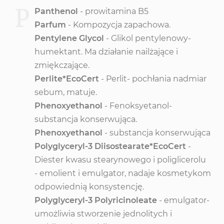
P
Panthenol
- prowitamina B5
Parfum
- Kompozycja zapachowa.
Pentylene Glycol
- Glikol pentylenowy-
humektant. Ma działanie nailżające i
zmiękczające.
Perlite*EcoCert
-
Perlit- pochłania nadmiar
sebum, matuje.
Phenoxyethanol
- Fenoksyetanol-
substancja konserwująca.
Phenoxyethanol
- substancja konserwująca
Polyglyceryl-3 Diisostearate*EcoCert
-
Diester kwasu stearynowego i poliglicerolu
- emolient i emulgator, nadaje kosmetykom
odpowiednią konsystencję.
Polyglyceryl-3 Polyricinoleate
- emulgator-
umożliwia stworzenie jednolitych i