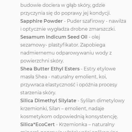
budowie dociera w głąb skóry, gdzie
przyczynia się do poprawy jej kondycji.
Sapphire Powder
- Puder szafirowy - nawilża
i optycznie wygładza drobne zmarszczki.
Sesamum Indicum Seed Oil
- olej
sezamowy- plastyfikator. Zapobiega
nadmiernemu odparowywaniu wody z
powierzchni skóry.
Shea Butter Ethyl Esters
- Estry etylowe
masła Shea - naturalny emolient, koi,
przywraca elastyczność i opóźnia procesy
starzenia skóry.
Silica Dimethyl Silylate
- Sylilan dimetylowy
krzemionki, Silan – emolient, nadaje
kosmetykom odpowiednią konsystencję.
Silica*EcoCert
- Krzemionka – naturalny