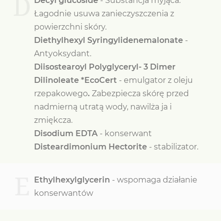
D
Decyl glucoside
- Substancja myjąca.
Łagodnie usuwa zanieczyszczenia z
powierzchni skóry.
Diethylhexyl Syringylidenemalonate
-
Antyoksydant.
Diisostearoyl Polyglyceryl- 3 Dimer
Dilinoleate *EcoCert
- emulgator z oleju
rzepakowego
.
Zabezpiecza skórę przed
nadmierną utratą wody, nawilża ja i
zmiękcza.
Disodium EDTA
- konserwant
Disteardimonium Hectorite
- stabilizator.
E
Ethylhexylglycerin
- wspomaga działanie
konserwantów