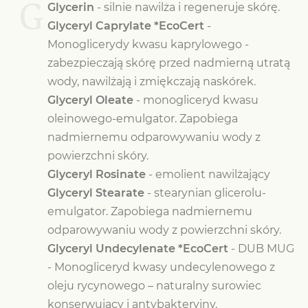
G
Glycerin
- silnie nawilża i regeneruje skórę.
Glyceryl Caprylate *EcoCert
-
Monoglicerydy kwasu kaprylowego -
zabezpieczają skórę przed nadmierną utratą
wody, nawilżają i zmiękczają naskórek.
Glyceryl Oleate
- monogliceryd kwasu
oleinowego-emulgator. Zapobiega
nadmiernemu odparowywaniu wody z
powierzchni skóry.
Glyceryl Rosinate
- emolient nawilżający
Glyceryl Stearate
- stearynian glicerolu-
emulgator. Zapobiega nadmiernemu
odparowywaniu wody z powierzchni skóry.
Glyceryl Undecylenate *EcoCert
- DUB MUG
- Monogliceryd kwasy undecylenowego z
oleju rycynowego – naturalny surowiec
konserwujący i antybakteryjny.