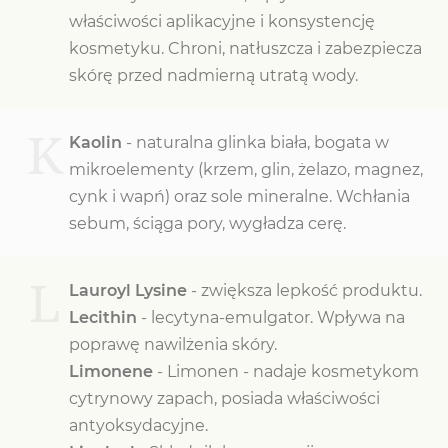
właściwości aplikacyjne i konsystencję
kosmetyku. Chroni, natłuszcza i zabezpiecza
skórę przed nadmierną utratą wody.
K
Kaolin
- naturalna glinka biała, bogata w
mikroelementy (krzem, glin, żelazo, magnez,
cynk i wapń) oraz sole mineralne. Wchłania
sebum, ściąga pory, wygładza cerę.
L
Lauroyl Lysine
- zwiększa lepkość produktu.
Lecithin
- lecytyna-emulgator. Wpływa na
poprawę nawilżenia skóry.
Limonene
-
Limonen - nadaje kosmetykom
cytrynowy zapach, posiada właściwości
antyoksydacyjne.