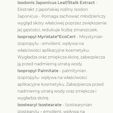
Isodonis Japonicus Leaf/Stalk Extract
-
Ekstrakt z japońskiej rośliny Isodon
Japonicus - Pomaga zachować młodzieńczy
wygląd skóry właściwej poprzez zwiększenie
jej gęstości, redukuje liczbę zmarszczek.
Isopropyl Myristate*EcoCert
-
Mirystynian
izopropylu - emolient,
wpływa na
właściwości aplikacyjne kosmetyku.
Wygładza oraz zmiękcza skórę, zabezpiecza
ją przed nadmierną utratą wody.
Isopropyl Palmitate
- palmitynian
izopropylu- wpływa na właściwości
aplikacyjne kosmetyku. Zabezpiecza przed
nadmierną utratą wody oraz zmiękcza i
wygładza skórę.
Isostearyl Isostearate
- Izostearynian
izostearylu – emolient, wpływa na