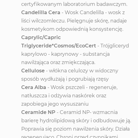
certyfikowanym laboratorium badawczym.
Candelilla Cera
- Wosk Candelilla - wosk z
liści wilczomleczu. Pielęgnuje skórę, nadaje
kosmetykom odpowiednią konsystencję.
Caprylic/Capric
Triglyceride*Cosmos/EcoCert
- Trójgliceryd
kaprylowo - kaprynowy - substancja
nawilżająca oraz zmiękczająca.
Cellulose
- włókna celulozy w widoczny
sposób wydłużają i pogrubiają rzęsy
Cera Alba
-
Wosk pszczeli - regeneruje
,
natłuszcza i odżywia naskórek oraz
zapobiega jego wysuszaniu
Ceramide NP
- Ceramid NP- wzmacnia
barierę hydrolipidową skóry i odbudowuje ją.
Poprawia się poziom nawilżenia skóry. Działa
regenerująco. Chroni przed czynnikami