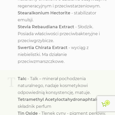
regeneracyjnym i przeciwstarzeniowym.
Stearalkonium Hectorite
- stabilizator
emulsji.
Stevia Rebaudiana Extract
- Słodzik.
Posiada właściwości przeciwbakteryjne i
przeciwgrzybicze.
Swertia Chirata Extract
- wyciąg z
niebielistki. Ma działanie
przeciwzmarszczkowe.
T
Talc
- Talk – minerał pochodzenia
naturalnego, nadaje kosmetykowi
odpowiednią konsystencję, matuje.
Tetramethyl Acetyloctahydronaphtalenes
-
0
składnik perfum
Tin Oxide
- Tlenek cyny - pigment perłowy.