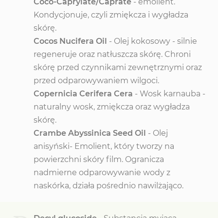
Coco-Caprylate/Caprate
- emolient.
Kondycjonuje, czyli zmiękcza i wygładza
skórę.
Cocos Nucifera Oil
- Olej kokosowy - silnie
regeneruje oraz natłuszcza skórę. Chroni
skórę przed czynnikami zewnętrznymi oraz
przed odparowywaniem wilgoci.
Copernicia Cerifera Cera
- Wosk karnauba -
naturalny wosk, zmiękcza oraz wygładza
skórę.
Crambe Abyssinica Seed Oil
- Olej
anisyński- Emolient, który tworzy na
powierzchni skóry film. Ogranicza
nadmierne odparowywanie wody z
naskórka, działa pośrednio nawilżająco.