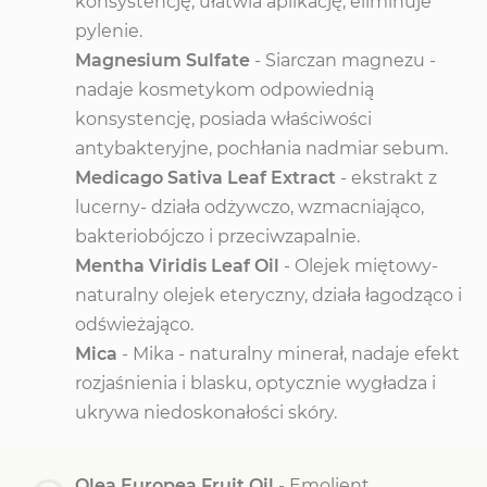
konsystencję, ułatwia aplikację, eliminuje
pylenie.
Magnesium Sulfate
- Siarczan magnezu -
nadaje kosmetykom odpowiednią
konsystencję, posiada właściwości
antybakteryjne, pochłania nadmiar sebum.
Medicago Sativa Leaf Extract
- ekstrakt z
lucerny- działa odżywczo, wzmacniająco,
bakteriobójczo i przeciwzapalnie.
Mentha Viridis Leaf Oil
- Olejek miętowy-
naturalny olejek eteryczny, działa łagodząco i
odświeżająco.
Mica
- Mika - naturalny minerał, nadaje efekt
rozjaśnienia i blasku, optycznie wygładza i
ukrywa niedoskonałości skóry.
Olea Europea Fruit Oil
- Emolient.