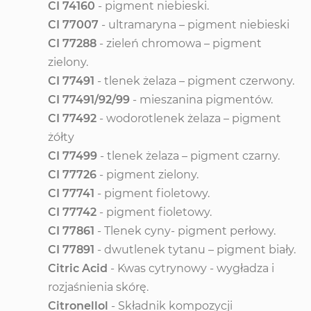
CI 74160
- pigment niebieski.
CI 77007
- ultramaryna – pigment niebieski
CI 77288
- zieleń chromowa – pigment
zielony.
CI 77491
- tlenek żelaza – pigment czerwony.
CI 77491/92/99
- mieszanina pigmentów.
CI 77492
- wodorotlenek żelaza – pigment
żółty
CI 77499
- tlenek żelaza – pigment czarny.
CI 77726
- pigment zielony.
CI 77741
- pigment fioletowy.
CI 77742
- pigment fioletowy.
CI 77861
- Tlenek cyny- pigment perłowy.
CI 77891
- dwutlenek tytanu – pigment biały.
Citric Acid
- Kwas cytrynowy - wygładza i
rozjaśnienia skórę.
Citronellol
- Składnik kompozycji