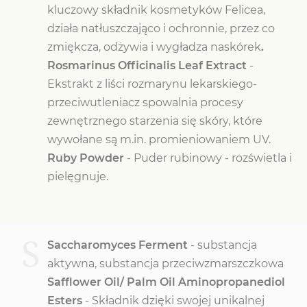
kluczowy składnik kosmetyków Felicea,
działa natłuszczająco i ochronnie, przez co
zmiękcza, odżywia i wygładza naskórek
.
Rosmarinus Officinalis Leaf Extract
-
Ekstrakt z liści rozmarynu lekarskiego-
przeciwutleniacz spowalnia procesy
zewnętrznego starzenia się skóry, które
wywołane są m.in. promieniowaniem UV.
Ruby Powder
- Puder rubinowy - rozświetla i
pielęgnuje.
S
Saccharomyces Ferment
- substancja
aktywna, substancja przeciwzmarszczkowa
Safflower Oil/ Palm Oil Aminopropanediol
Esters
- Składnik dzięki swojej unikalnej