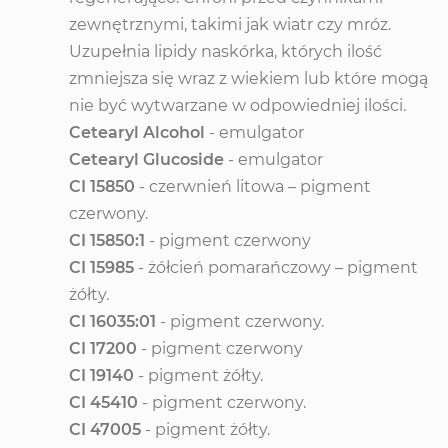
zewnętrznymi, takimi jak wiatr czy mróz.
Uzupełnia lipidy naskórka, których ilość
zmniejsza się wraz z wiekiem lub które mogą
nie być wytwarzane w odpowiedniej ilości.
Cetearyl Alcohol
- emulgator
Cetearyl Glucoside
- emulgator
CI 15850
- czerwnień litowa – pigment
czerwony.
CI 15850:1
- pigment czerwony
CI 15985
- żółcień pomarańczowy – pigment
żółty.
CI 16035:01
- pigment czerwony.
CI 17200
- pigment czerwony
CI 19140
- pigment żółty.
CI 45410
- pigment czerwony.
CI 47005
- pigment żółty.