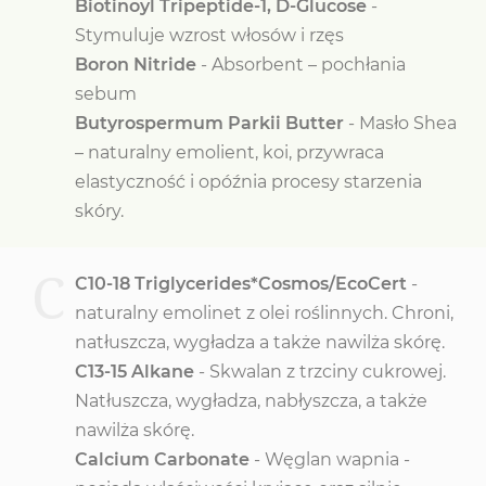
Biotinoyl Tripeptide-1, D-Glucose
-
Stymuluje wzrost włosów i rzęs
Boron Nitride
- Absorbent – pochłania
sebum
Butyrospermum Parkii Butter
- Masło Shea
– naturalny emolient, koi, przywraca
elastyczność i opóźnia procesy starzenia
skóry.
C
C10-18 Triglycerides*Cosmos/EcoCert
-
naturalny emolinet z olei roślinnych. Chroni,
natłuszcza, wygładza a także nawilża skórę.
C13-15 Alkane
- Skwalan z trzciny cukrowej.
Natłuszcza, wygładza, nabłyszcza, a także
nawilża skórę.
Calcium Carbonate
- Węglan wapnia -