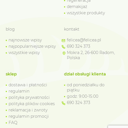
regeneracja
demakijaż
wszystkie produkty
blog
kontakt
najnowsze wpisy
felicea@felicea.pl
najpopularniejsze wpisy
690 324 373
wszystkie wpisy
Mokra 2, 26-600 Radom,
Polska
sklep
dział obsługi klienta
dostawa i płatności
od poniedziałku do
piątku
regulamin
godz: 9:00-15:00
polityka prywatności
690 324 373
polityka plików cookies
reklamacja i zwroty
regulamin promocji
FAQ