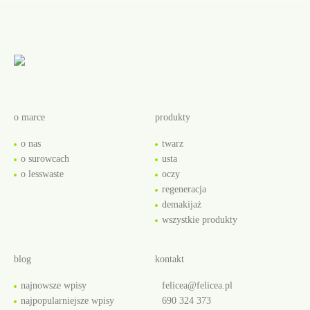
o marce
produkty
o nas
twarz
o surowcach
usta
o lesswaste
oczy
regeneracja
demakijaż
wszystkie produkty
blog
kontakt
najnowsze wpisy
felicea@felicea.pl
najpopularniejsze wpisy
690 324 373