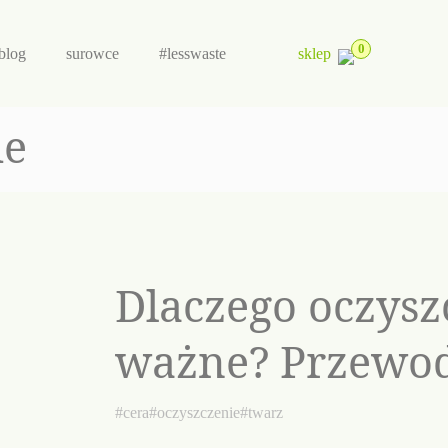
0
blog
surowce
#lesswaste
sklep
ie
Dlaczego oczyszc
ważne? Przewod
codziennej pielę
#cera
#oczyszczenie
#twarz