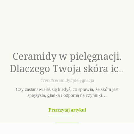
Ceramidy w pielęgnacji.
Dlaczego Twoja skóra ich
potrzebuje? Kompendium
#cera
#ceramidy
#pielęgnacja
wiedzy
Czy zastanawiałaś się kiedyś, co sprawia, że skóra jest
sprężysta, gładka i odporna na czynniki…
Przeczytaj artykuł