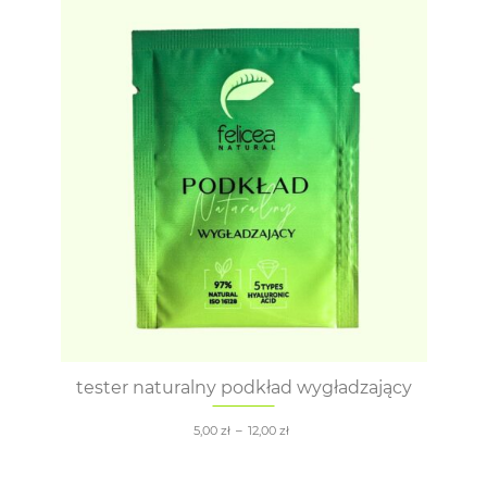
tester naturalny podkład wygładzający
5,00
zł
–
12,00
zł
zakres
cen:
od
5,00 zł