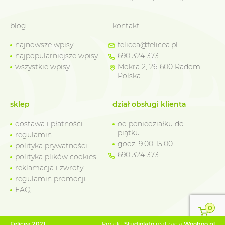
blog
kontakt
najnowsze wpisy
felicea@felicea.pl
najpopularniejsze wpisy
690 324 373
wszystkie wpisy
Mokra 2, 26-600 Radom,
Polska
sklep
dział obsługi klienta
dostawa i płatności
od poniedziałku do
piątku
regulamin
godz: 9:00-15:00
polityka prywatności
690 324 373
polityka plików cookies
reklamacja i zwroty
regulamin promocji
FAQ
0
Felicea 2021
Projekt
Studiolato
realizacja
Woohoo.pl