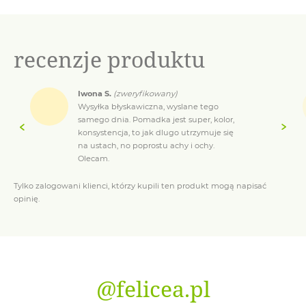
do
12,00 zł
recenzje produktu
Iwona S.
(zweryfikowany)
Wysyłka błyskawiczna, wyslane tego
samego dnia. Pomadka jest super, kolor,
konsystencja, to jak dlugo utrzymuje się
na ustach, no poprostu achy i ochy.
Olecam.
Tylko zalogowani klienci, którzy kupili ten produkt mogą napisać
opinię.
@felicea.pl