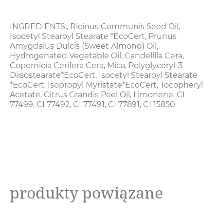
INGREDIENTS:
,
Ricinus Communis Seed Oil
,
Isocetyl Stearoyl Stearate *EcoCert
,
Prunus
Amygdalus Dulcis (Sweet Almond) Oil
,
Hydrogenated Vegetable Oil
,
Candelilla Cera
,
Copernicia Cerifera Cera
,
Mica
,
Polyglyceryl-3
Diisostearate*EcoCert
,
Isocetyl Stearoyl Stearate
*EcoCert
,
Isopropyl Myristate*EcoCert
,
Tocopheryl
Acetate
,
Citrus Grandis Peel Oil
,
Limonene
,
CI
77499
,
CI 77492
,
CI 77491
,
CI 77891
,
CI 15850
produkty powiązane