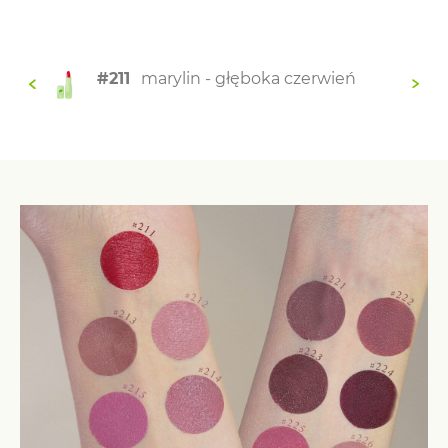
#211
marylin - głęboka czerwień