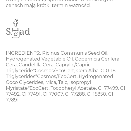
cenach mają krótki termin ważności.
Skład
INGREDIENTS:
,
Ricinus Communis Seed Oil
,
Hydrogenated Vegetable Oil
,
Copernicia Cerifera
Cera
,
Candelilla Cera
,
Caprylic/Capric
Triglyceride*Cosmos/EcoCert
,
Cera Alba
,
C10-18
Triglycerides*Cosmos/EcoCert
,
Hydrogenated
Coco Glycerides
,
Mica
,
Talc
,
Isopropyl
Myristate*EcoCert
,
Tocopheryl Acetate
,
CI 77499
,
CI
77492
,
CI 77491
,
CI 77007
,
CI 77288
,
CI 15850
,
CI
77891