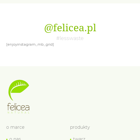
@felicea.pl
#lesswaste
[enjoyinstagram_mb_grid]
o marce
produkty
o nas
twarz