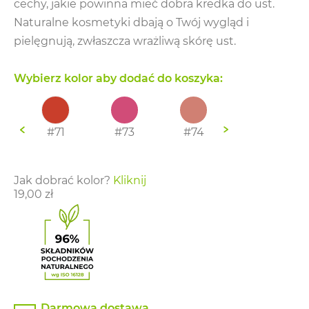
cechy, jakie powinna mieć dobra kredka do ust.
Naturalne kosmetyki dbają o Twój wygląd i
pielęgnują, zwłaszcza wrażliwą skórę ust.
Wybierz kolor aby dodać do koszyka:
#71
#73
#74
#78
Jak dobrać kolor?
Kliknij
19,00
zł
Darmowa dostawa