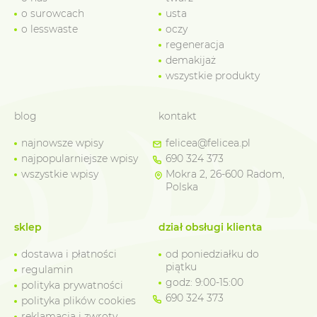
o surowcach
usta
o lesswaste
oczy
regeneracja
demakijaż
wszystkie produkty
blog
kontakt
najnowsze wpisy
felicea@felicea.pl
najpopularniejsze wpisy
690 324 373
wszystkie wpisy
Mokra 2, 26-600 Radom,
Polska
sklep
dział obsługi klienta
dostawa i płatności
od poniedziałku do
piątku
regulamin
godz: 9:00-15:00
polityka prywatności
690 324 373
polityka plików cookies
reklamacja i zwroty