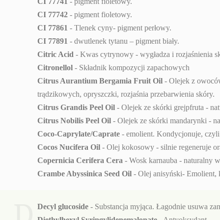
CI 77741
- pigment fioletowy.
CI 77742
- pigment fioletowy.
CI 77861
- Tlenek cyny- pigment perłowy.
CI 77891
- dwutlenek tytanu – pigment biały.
Citric Acid
- Kwas cytrynowy - wygładza i rozjaśnienia s
Citronellol
- Składnik kompozycji zapachowych
Citrus Aurantium Bergamia Fruit Oil
- Olejek z owoców
trądzikowych, opryszczki, rozjaśnia przebarwienia skóry.
Citrus Grandis Peel Oil
- Olejek ze skórki grejpfruta - n
Citrus Nobilis Peel Oil
- Olejek ze skórki mandarynki - na
Coco-Caprylate/Caprate
- emolient. Kondycjonuje, czyli
Cocos Nucifera Oil
- Olej kokosowy - silnie regeneruje 
Copernicia Cerifera Cera
- Wosk karnauba - naturalny w
Crambe Abyssinica Seed Oil
- Olej anisyński- Emolient,
D
Decyl glucoside
- Substancja myjąca. Łagodnie usuwa zan
Diethylhexyl Syringylidenemalonate
- Antyoksydant.