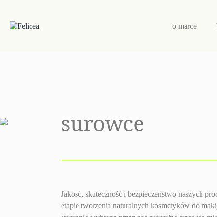
Przejdź
do
treści
o marce
surowce
Jakość, skuteczność i bezpieczeństwo naszych pr
etapie tworzenia naturalnych kosmetyków do makija