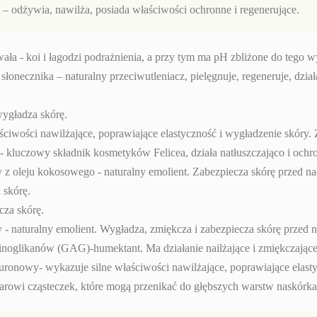
 – odżywia, nawilża, posiada właściwości ochronne i regenerujące.
ła - koi i łagodzi podrażnienia, a przy tym ma pH zbliżone do tego w
 słonecznika – naturalny przeciwutleniacz, pielęgnuje, regeneruje, dzia
wygładza skórę.
iwości nawilżające, poprawiające elastyczność i wygładzenie skóry. 
kluczowy składnik kosmetyków Felicea, działa natłuszczająco i ochr
z oleju kokosowego - naturalny emolient. Zabezpiecza skórę przed na
 skórę.
cza skórę.
 - naturalny emolient. Wygładza, zmiękcza i zabezpiecza skórę przed 
inoglikanów (GAG)-humektant. Ma działanie nailżające i zmiękczające
ronowy- wykazuje silne właściwości nawilżające, poprawiające elast
miarowi cząsteczek, które mogą przenikać do głębszych warstw naskórka