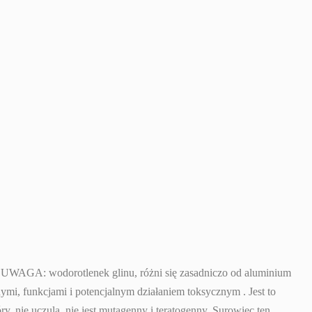
j. UWAGA: wodorotlenek glinu, różni się zasadniczo od aluminium
mi, funkcjami i potencjalnym działaniem toksycznym . Jest to
ry, nie uczula, nie jest mutagenny i teratogenny. Surowiec ten