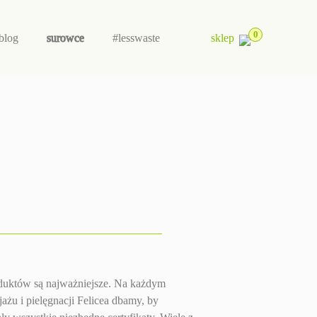
0
blog
surowce
#lesswaste
sklep
oduktów są najważniejsze. Na każdym
żu i pielęgnacji Felicea dbamy, by