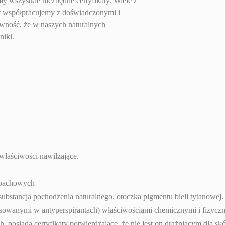
ły wszystkie niezbędne certyfikaty. Wiele z
at współpracujemy z doświadczonymi i
ość, że w naszych naturalnych
niki.
 właściwości nawilżające.
apachowych
substancja pochodzenia naturalnego, otoczka pigmentu bieli tytanowe
osowanymi w antyperspirantach) właściwościami chemicznymi i fizyczny
osiada certyfikaty potwierdzające, że nie jest on drażniącym dla skó