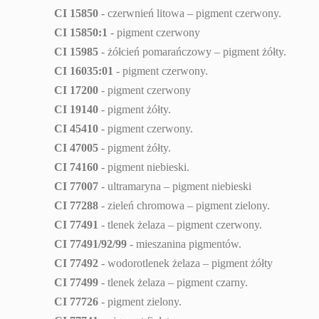
CI 15850
- czerwnień litowa – pigment czerwony.
CI 15850:1
- pigment czerwony
CI 15985
- żółcień pomarańczowy – pigment żółty.
CI 16035:01
- pigment czerwony.
CI 17200
- pigment czerwony
CI 19140
- pigment żółty.
CI 45410
- pigment czerwony.
CI 47005
- pigment żółty.
CI 74160
- pigment niebieski.
CI 77007
- ultramaryna – pigment niebieski
CI 77288
- zieleń chromowa – pigment zielony.
CI 77491
- tlenek żelaza – pigment czerwony.
CI 77491/92/99
- mieszanina pigmentów.
CI 77492
- wodorotlenek żelaza – pigment żółty
CI 77499
- tlenek żelaza – pigment czarny.
CI 77726
- pigment zielony.