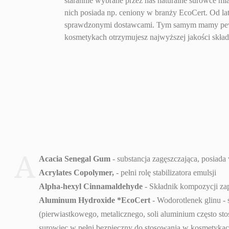
starannie wybrane przez nas naturalne surowce mia
nich posiada np. ceniony w branży EcoCert. Od l
sprawdzonymi dostawcami. Tym samym mamy pewn
kosmetykach otrzymujesz najwyższej jakości skład
A
Acacia Senegal Gum
- substancja zagęszczająca, posiada
Acrylates Copolymer,
- pełni rolę stabilizatora emulsji
Alpha-hexyl Cinnamaldehyde
- Składnik kompozycji z
Aluminum Hydroxide *EcoCert
- Wodorotlenek glinu - 
(pierwiastkowego, metalicznego, soli aluminium często st
surowiec w pełni bezpieczny do stosowania w kosmetykach, p