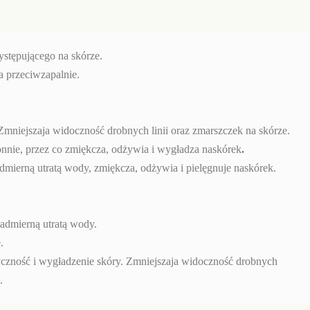
ystępującego na skórze.
ła przeciwzapalnie.
Zmniejszaja widoczność drobnych linii oraz zmarszczek na skórze.
onnie, przez co zmiękcza, odżywia i wygładza naskórek
.
dmierną utratą wody, zmiękcza, odżywia i pielęgnuje naskórek.
nadmierną utratą wody.
.
yczność i wygładzenie skóry. Zmniejszaja widoczność drobnych
.