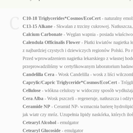
C
C10-18 Triglycerides*Cosmos/EcoCert
- naturalny emoli
C13-15 Alkane
- Skwalan z trzciny cukrowej. Natłuszcza,
Calcium Carbonate
- Węglan wapnia - posiada właściwośc
Calendula Officinalis Flower
- Płatki kwiatów nagietka 
z najbardziej czystych i dziewiczych regionów Polski. P
Przed wprowadzeniem nagietka lekarskiego z własnej hod
przeprowadziliśmy w certyfikowanym laboratorium bada
Candelilla Cera
- Wosk Candelilla - wosk z liści wilczom
Caprylic/Capric Triglyceride*Cosmos/EcoCert
- Trójgl
Cellulose
- włókna celulozy w widoczny sposób wydłużają 
Cera Alba
-
Wosk pszczeli - regeneruje
, natłuszcza i odż
Ceramide NP
- Ceramid NP- wzmacnia barierę hydrolipid
jak wiatr czy mróz. Uzupełnia lipidy naskórka, których il
Cetearyl Alcohol
- emulgator
Cetearyl Glucoside
- emulgator