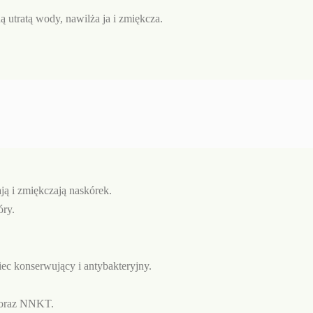
 utratą wody, nawilża ja i zmiękcza.
ą i zmiękczają naskórek.
ry.
 konserwujący i antybakteryjny.
E oraz NNKT.