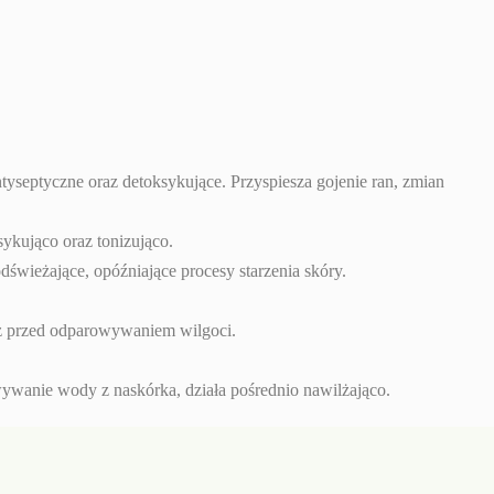
yseptyczne oraz detoksykujące. Przyspiesza gojenie ran, zmian
sykująco oraz tonizująco.
odświeżające, opóźniające procesy starzenia skóry.
raz przed odparowywaniem wilgoci.
wywanie wody z naskórka, działa pośrednio nawilżająco.