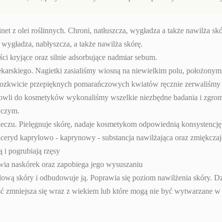
net z olei roślinnych. Chroni, natłuszcza, wygładza a także nawilża skó
 wygładza, nabłyszcza, a także nawilża skórę.
i kryjące oraz silnie adsorbujące nadmiar sebum.
lekarskiego. Nagietki zasialiśmy wiosną na niewielkim polu, położon
o rozkwicie przepięknych pomarańczowych kwiatów ręcznie zerwaliśmy i
owli do kosmetyków wykonaliśmy wszelkie niezbędne badania i zgrom
wczym.
leczu. Pielęgnuje skórę, nadaje kosmetykom odpowiednią konsystencję
iceryd kaprylowo - kaprynowy - substancja nawilżająca oraz zmiękczaj
i pogrubiają rzęsy
ywia naskórek oraz zapobiega jego wysuszaniu
ową skóry i odbudowuje ją. Poprawia się poziom nawilżenia skóry. Dz
ość zmniejsza się wraz z wiekiem lub które mogą nie być wytwarzane w 