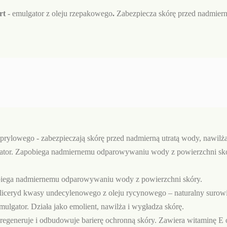
rt
- emulgator z oleju rzepakowego
.
Zabezpiecza skórę przed nadmierną
ylowego - zabezpieczają skórę przed nadmierną utratą wody, nawilżaj
ator. Zapobiega nadmiernemu odparowywaniu wody z powierzchni skó
pobiega nadmiernemu odparowywaniu wody z powierzchni skóry.
ryd kwasy undecylenowego z oleju rycynowego – naturalny surowiec
mulgator. Działa jako emolient, nawilża i wygładza skórę.
, regeneruje i odbudowuje barierę ochronną skóry. Zawiera witaminę 