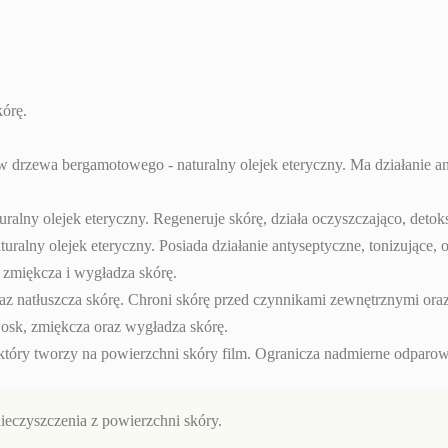
kórę.
 drzewa bergamotowego - naturalny olejek eteryczny. Ma działanie ant
aturalny olejek eteryczny. Regeneruje skórę, działa oczyszczająco, detok
turalny olejek eteryczny. Posiada działanie antyseptyczne, tonizujące, 
 zmiękcza i wygładza skórę.
oraz natłuszcza skórę. Chroni skórę przed czynnikami zewnętrznymi o
osk, zmiękcza oraz wygładza skórę.
 który tworzy na powierzchni skóry film. Ogranicza nadmierne odparo
ieczyszczenia z powierzchni skóry.