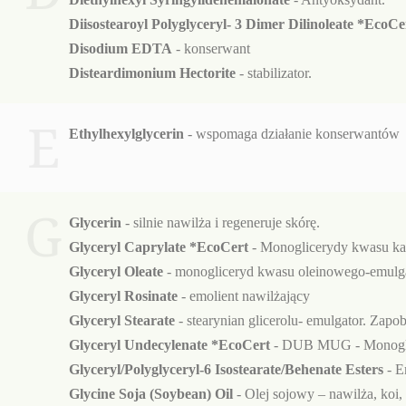
Diisostearoyl Polyglyceryl- 3 Dimer Dilinoleate *EcoCe
Disodium EDTA
- konserwant
Disteardimonium Hectorite
- stabilizator.
E
Ethylhexylglycerin
- wspomaga działanie konserwantów
G
Glycerin
- silnie nawilża i regeneruje skórę.
Glyceryl Caprylate *EcoCert
- Monoglicerydy kwasu kapr
Glyceryl Oleate
- monogliceryd kwasu oleinowego-emulg
Glyceryl Rosinate
- emolient nawilżający
Glyceryl Stearate
- stearynian glicerolu- emulgator. Za
Glyceryl Undecylenate *EcoCert
- DUB MUG - Monoglice
Glyceryl/Polyglyceryl-6 Isostearate/Behenate Esters
- E
Glycine Soja (Soybean) Oil
- Olej sojowy – nawilża, koi