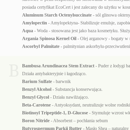
posiada certyfikat EcoCert i jest zalecany do użytku w ko
Aluminum Starch Octenylsuccinate
- sól glinowa okten
Amylopectin
- Amylopektyna- Stabilizuje emulsje, zapobi
Aqua
- Woda - stosowana jest jako baza kosmetyku. Służy
Argania Spinosa Kernel Oil
- Olej arganowy - bogaty w n
Ascorbyl Palmitate
- palmitynian askorbylu-przeciwutle
B
Bambusa Arundinacea Stem Extract
- Puder z łodygi b
Działa antybakteryjnie i łagodząco.
Barium Sulfate
- barwnik
Benzyl Alcohol
- Substancja konserwująca.
Benzyl Glycol
- Działa nawilżająco.
Beta-Carotene
- Antyoksydant, neutralizuje wolne rodniki
Biotinoyl Tripeptide-1, D-Glucose
- Stymuluje wzrost wł
Boron Nitride
- Absorbent – pochłania sebum
Butyrospermum Parkii Butter
- Masło Shea – naturalny 