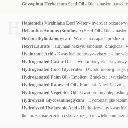
Gossypium Herbaceum Seed Oil
- Olej z nasion bawełny
H
Hamamelis Virginiana Leaf Water
- hydrolaz oczarowywa
Helianthus Annuus (Sunflower) Seed Oil
- Olej z nasion
Hexamethylindanopyran
- Wzmacnia zapach produktu
Hexyl Laurate
- laurynian heksylu-emolient. Zmiękcza i 
Hyaluronic Acid
- Kwas hialuronowy-wykazuje silne właśc
Hydrogenated Castor Oil
- Uwodorniony olej rycynowy - 
Hydrogenated Coco Glycerides
- Uwodornione glicerydy 
Hydrogenated Palm Oil
- Emolient. Zmiękcza i wygładza
Hydrogenated Rapeseed Oil
- Emolient. Nawilża i zmięk
Hydrogenated Vegetable Oil
- Uwodorniony olej roślinny
Hydrolyzed Glycosaminoglycans
- Hydrolizat glikozoam
Hydrolyzed Hyaluronic Acid
- Hydrolizowany kwas hialu
linii oraz zmarszczek na skórze, dzięki niewielkiemu roz