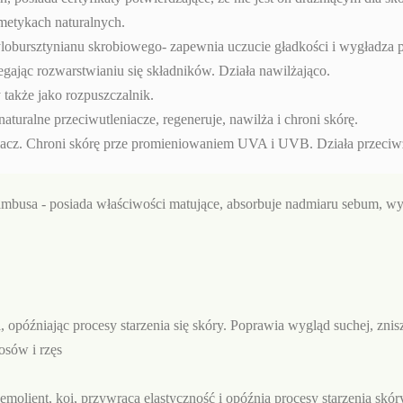
smetykach naturalnych.
ylobursztynianu skrobiowego- zapewnia uczucie gładkości i wygładza 
egając rozwarstwianiu się składników. Działa nawilżająco.
 także jako rozpuszczalnik.
aturalne przeciwutleniacze, regeneruje, nawilża i chroni skórę.
niacz. Chroni skórę prze promieniowaniem UVA i UVB. Działa przeciw
ambusa - posiada właściwości matujące, absorbuje nadmiaru sebum, w
, opóźniając procesy starzenia się skóry. Poprawia wygląd suchej, zni
osów i rzęs
emolient, koi, przywraca elastyczność i opóźnia procesy starzenia skór