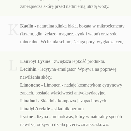
zabezpiecza skórę przed nadmierną utratą wody.
K
Kaolin
- naturalna glinka biała, bogata w mikroelementy
(krzem, glin, żelazo, magnez, cynk i wapń) oraz sole
mineralne. Wchłania sebum, ściąga pory, wygładza cerę.
L
Lauroyl Lysine
- zwiększa lepkość produktu.
Lecithin
- lecytyna-emulgator. Wpływa na poprawę
nawilżenia skóry.
Limonene
-
Limonen - nadaje kosmetykom cytrynowy
zapach, posiada właściwości antyoksydacyjne.
Linalool
- Składnik kompozycji zapachowych.
Linalyl Acetate
- składnik perfum
Lysine
- lizyna - aminokwas, który w naturalny sposób
nawilża, odżywi i działa przeciwzmarszczkowo.