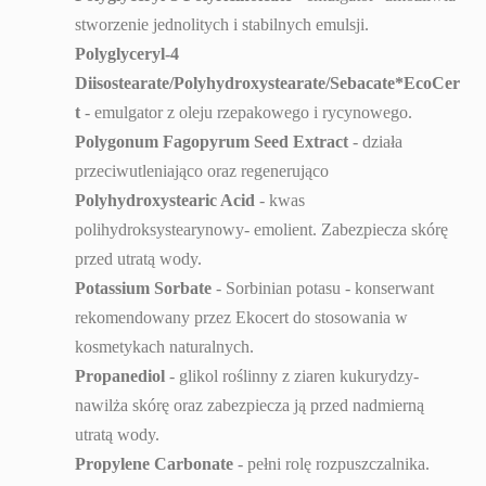
stworzenie jednolitych i stabilnych emulsji.
Polyglyceryl-4
Diisostearate/Polyhydroxystearate/Sebacate*EcoCer
t
- emulgator z oleju rzepakowego i rycynowego.
Polygonum Fagopyrum Seed Extract
- działa
przeciwutleniająco oraz regenerująco
Polyhydroxystearic Acid
- kwas
polihydroksystearynowy- emolient. Zabezpiecza skórę
przed utratą wody.
Potassium Sorbate
- Sorbinian potasu - konserwant
rekomendowany przez Ekocert do stosowania w
kosmetykach naturalnych.
Propanediol
- glikol roślinny z ziaren kukurydzy-
nawilża skórę oraz zabezpiecza ją przed nadmierną
utratą wody.
Propylene Carbonate
- pełni rolę rozpuszczalnika.