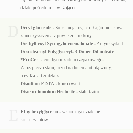
działa pośrednio nawilżająco.
D
Decyl glucoside
- Substancja myjąca. Łagodnie usuwa
zanieczyszczenia z powierzchni skóry.
Diethylhexyl Syringylidenemalonate
- Antyoksydant.
Diisostearoyl Polyglyceryl- 3 Dimer Dilinoleate
*EcoCert
- emulgator z oleju rzepakowego
.
Zabezpiecza skórę przed nadmierną utratą wody,
nawilża ja i zmiękcza.
Disodium EDTA
- konserwant
Disteardimonium Hectorite
- stabilizator.
E
Ethylhexylglycerin
- wspomaga działanie
konserwantów