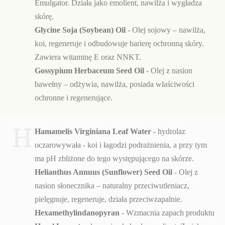
Emulgator. Działa jako emolient, nawilża i wygładza
skórę.
Glycine Soja (Soybean) Oil
- Olej sojowy – nawilża,
koi, regeneruje i odbudowuje barierę ochronną skóry.
Zawiera witaminę E oraz NNKT.
Gossypium Herbaceum Seed Oil
- Olej z nasion
bawełny – odżywia, nawilża, posiada właściwości
ochronne i regenerujące.
H
Hamamelis Virginiana Leaf Water
- hydrolaz
oczarowywała - koi i łagodzi podrażnienia, a przy tym
ma pH zbliżone do tego występującego na skórze.
Helianthus Annuus (Sunflower) Seed Oil
- Olej z
nasion słonecznika – naturalny przeciwutleniacz,
pielęgnuje, regeneruje, działa przeciwzapalnie.
Hexamethylindanopyran
- Wzmacnia zapach produktu