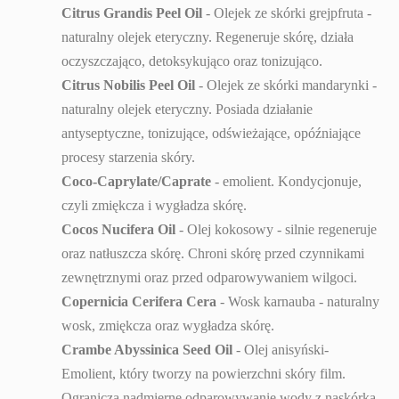
Citrus Grandis Peel Oil
- Olejek ze skórki grejpfruta -
naturalny olejek eteryczny. Regeneruje skórę, działa
oczyszczająco, detoksykująco oraz tonizująco.
Citrus Nobilis Peel Oil
- Olejek ze skórki mandarynki -
naturalny olejek eteryczny. Posiada działanie
antyseptyczne, tonizujące, odświeżające, opóźniające
procesy starzenia skóry.
Coco-Caprylate/Caprate
- emolient. Kondycjonuje,
czyli zmiękcza i wygładza skórę.
Cocos Nucifera Oil
- Olej kokosowy - silnie regeneruje
oraz natłuszcza skórę. Chroni skórę przed czynnikami
zewnętrznymi oraz przed odparowywaniem wilgoci.
Copernicia Cerifera Cera
- Wosk karnauba - naturalny
wosk, zmiękcza oraz wygładza skórę.
Crambe Abyssinica Seed Oil
- Olej anisyński-
Emolient, który tworzy na powierzchni skóry film.
Ogranicza nadmierne odparowywanie wody z naskórka,