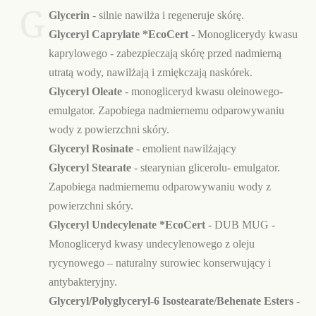
G
Glycerin
- silnie nawilża i regeneruje skórę.
Glyceryl Caprylate *EcoCert
- Monoglicerydy kwasu
kaprylowego - zabezpieczają skórę przed nadmierną
utratą wody, nawilżają i zmiękczają naskórek.
Glyceryl Oleate
- monogliceryd kwasu oleinowego-
emulgator. Zapobiega nadmiernemu odparowywaniu
wody z powierzchni skóry.
Glyceryl Rosinate
- emolient nawilżający
Glyceryl Stearate
- stearynian glicerolu- emulgator.
Zapobiega nadmiernemu odparowywaniu wody z
powierzchni skóry.
Glyceryl Undecylenate *EcoCert
- DUB MUG -
Monogliceryd kwasy undecylenowego z oleju
rycynowego – naturalny surowiec konserwujący i
antybakteryjny.
Glyceryl/Polyglyceryl-6 Isostearate/Behenate Esters
-