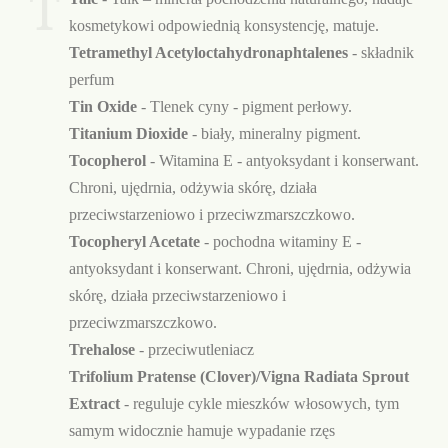
T
kosmetykowi odpowiednią konsystencję, matuje.
Tetramethyl Acetyloctahydronaphtalenes
- składnik
perfum
Tin Oxide
- Tlenek cyny - pigment perłowy.
Titanium Dioxide
- biały, mineralny pigment.
Tocopherol
- Witamina E - antyoksydant i konserwant.
Chroni, ujędrnia, odżywia skórę, działa
przeciwstarzeniowo i przeciwzmarszczkowo.
Tocopheryl Acetate
- pochodna witaminy E -
antyoksydant i konserwant. Chroni, ujędrnia, odżywia
skórę, działa przeciwstarzeniowo i
przeciwzmarszczkowo.
Trehalose
- przeciwutleniacz
Trifolium Pratense (Clover)/Vigna Radiata Sprout
Extract
- reguluje cykle mieszków włosowych, tym
samym widocznie hamuje wypadanie rzęs