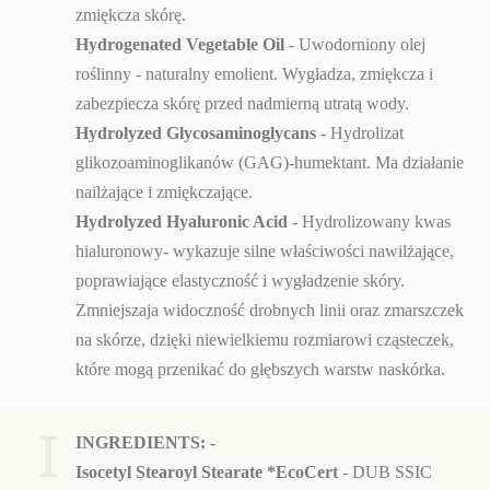
zmiękcza skórę.
Hydrogenated Vegetable Oil
- Uwodorniony olej
roślinny - naturalny emolient. Wygładza, zmiękcza i
zabezpiecza skórę przed nadmierną utratą wody.
Hydrolyzed Glycosaminoglycans
- Hydrolizat
glikozoaminoglikanów (GAG)-humektant. Ma działanie
nailżające i zmiękczające.
Hydrolyzed Hyaluronic Acid
- Hydrolizowany kwas
hialuronowy- wykazuje silne właściwości nawilżające,
poprawiające elastyczność i wygładzenie skóry.
Zmniejszaja widoczność drobnych linii oraz zmarszczek
na skórze, dzięki niewielkiemu rozmiarowi cząsteczek,
które mogą przenikać do głębszych warstw naskórka.
I
INGREDIENTS:
-
Isocetyl Stearoyl Stearate *EcoCert
-
DUB SSIC