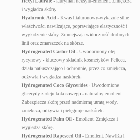
Hexyl Laurate
- laurynian heksylu-emolient. Zmiękcza
i wygładza skórę.
Hyaluronic Acid
- Kwas hialuronowy-wykazuje silne
właściwości nawilżające, poprawiające elastyczność i
wygładzenie skóry. Zmniejszaja widoczność drobnych
linii oraz zmarszczek na skórze.
Hydrogenated Castor Oil
- Uwodorniony olej
rycynowy - kluczowy składnik kosmetyków Felicea,
działa natłuszczająco i ochronnie, przez co zmiękcza,
odżywia i wygładza naskórek
.
Hydrogenated Coco Glycerides
- Uwodornione
glicerydy z oleju kokosowego - naturalny emolient.
Zabezpiecza skórę przed nadmierną utratą wody,
zmiękcza, odżywia i pielęgnuje naskórek.
Hydrogenated Palm Oil
- Emolient. Zmiękcza i
wygładza skórę.
Hydrogenated Rapeseed Oil
- Emolient. Nawilża i