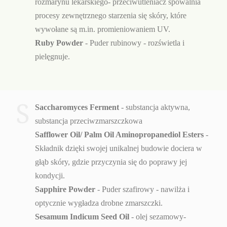
rozmarynu lekarskiego- przeciwutleniacz spowalnia
procesy zewnętrznego starzenia się skóry, które
wywołane są m.in. promieniowaniem UV.
Ruby Powder
- Puder rubinowy - rozświetla i
pielęgnuje.
S
Saccharomyces Ferment
- substancja aktywna,
substancja przeciwzmarszczkowa
Safflower Oil/ Palm Oil Aminopropanediol Esters
-
Składnik dzięki swojej unikalnej budowie dociera w
głąb skóry, gdzie przyczynia się do poprawy jej
kondycji.
Sapphire Powder
- Puder szafirowy - nawilża i
optycznie wygładza drobne zmarszczki.
Sesamum Indicum Seed Oil
- olej sezamowy-