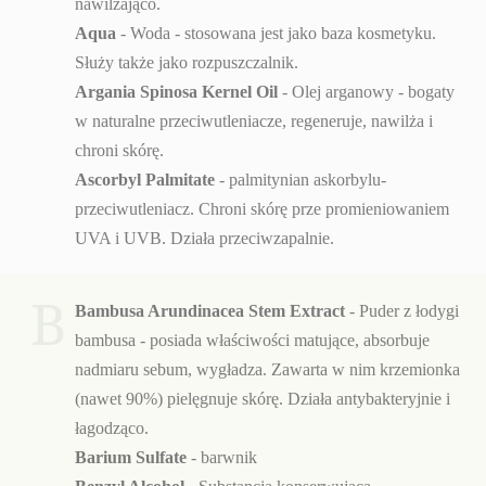
nawilżająco.
Aqua
- Woda - stosowana jest jako baza kosmetyku.
Służy także jako rozpuszczalnik.
Argania Spinosa Kernel Oil
- Olej arganowy - bogaty
w naturalne przeciwutleniacze, regeneruje, nawilża i
chroni skórę.
Ascorbyl Palmitate
- palmitynian askorbylu-
przeciwutleniacz. Chroni skórę prze promieniowaniem
UVA i UVB. Działa przeciwzapalnie.
B
Bambusa Arundinacea Stem Extract
- Puder z łodygi
bambusa - posiada właściwości matujące, absorbuje
nadmiaru sebum, wygładza. Zawarta w nim krzemionka
(nawet 90%) pielęgnuje skórę. Działa antybakteryjnie i
łagodząco.
Barium Sulfate
- barwnik