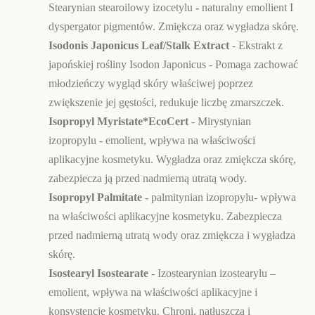
Stearynian stearoilowy izocetylu
-
naturalny emollient I
dyspergator pigmentów. Zmiękcza oraz wygładza skórę.
Isodonis Japonicus Leaf/Stalk Extract
- Ekstrakt z
japońskiej rośliny Isodon Japonicus - Pomaga zachować
młodzieńczy wygląd skóry właściwej poprzez
zwiększenie jej gęstości, redukuje liczbę zmarszczek.
Isopropyl Myristate*EcoCert
-
Mirystynian
izopropylu - emolient,
wpływa na właściwości
aplikacyjne kosmetyku. Wygładza oraz zmiękcza skórę,
zabezpiecza ją przed nadmierną utratą wody.
Isopropyl Palmitate
- palmitynian izopropylu- wpływa
na właściwości aplikacyjne kosmetyku. Zabezpiecza
przed nadmierną utratą wody oraz zmiękcza i wygładza
skórę.
Isostearyl Isostearate
- Izostearynian izostearylu –
emolient, wpływa na właściwości aplikacyjne i
konsystencję kosmetyku. Chroni, natłuszcza i