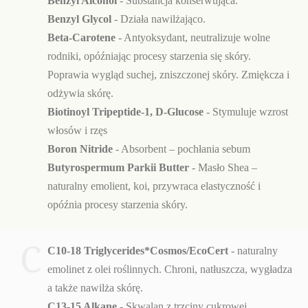
Benzyl Alcohol
- Substancja konserwująca.
Benzyl Glycol
- Działa nawilżająco.
Beta-Carotene
- Antyoksydant, neutralizuje wolne
rodniki, opóźniając procesy starzenia się skóry.
Poprawia wygląd suchej, zniszczonej skóry. Zmiękcza i
odżywia skórę.
Biotinoyl Tripeptide-1, D-Glucose
- Stymuluje wzrost
włosów i rzęs
Boron Nitride
- Absorbent – pochłania sebum
Butyrospermum Parkii Butter
- Masło Shea –
naturalny emolient, koi, przywraca elastyczność i
opóźnia procesy starzenia skóry.
C
C10-18 Triglycerides*Cosmos/EcoCert
- naturalny
emolinet z olei roślinnych. Chroni, natłuszcza, wygładza
a także nawilża skórę.
C13-15 Alkane
- Skwalan z trzciny cukrowej.