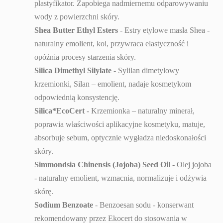
plastyfikator. Zapobiega nadmiernemu odparowywaniu
wody z powierzchni skóry.
Shea Butter Ethyl Esters
- Estry etylowe masła Shea -
naturalny emolient, koi, przywraca elastyczność i
opóźnia procesy starzenia skóry.
Silica Dimethyl Silylate
- Sylilan dimetylowy
krzemionki, Silan – emolient, nadaje kosmetykom
odpowiednią konsystencję.
Silica*EcoCert
- Krzemionka – naturalny minerał,
poprawia właściwości aplikacyjne kosmetyku, matuje,
absorbuje sebum, optycznie wygładza niedoskonałości
skóry.
Simmondsia Chinensis (Jojoba) Seed Oil
- Olej jojoba
- naturalny emolient, wzmacnia, normalizuje i odżywia
skórę.
Sodium Benzoate
- Benzoesan sodu - konserwant
rekomendowany przez Ekocert do stosowania w