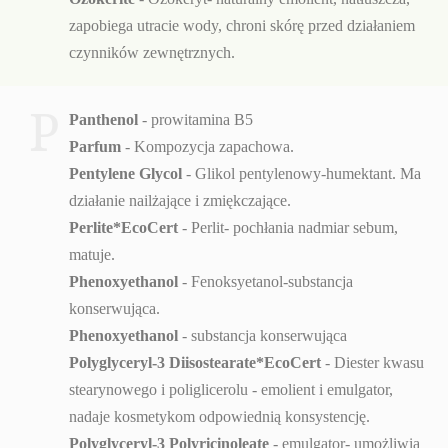
zapobiega utracie wody, chroni skórę przed działaniem
czynników zewnętrznych.
P
Panthenol
- prowitamina B5
Parfum
- Kompozycja zapachowa.
Pentylene Glycol
- Glikol pentylenowy-humektant. Ma
działanie nailżające i zmiękczające.
Perlite*EcoCert
-
Perlit- pochłania nadmiar sebum,
matuje.
Phenoxyethanol
- Fenoksyetanol-substancja
konserwująca.
Phenoxyethanol
- substancja konserwująca
Polyglyceryl-3 Diisostearate*EcoCert
- Diester kwasu
stearynowego i poliglicerolu - emolient i emulgator,
nadaje kosmetykom odpowiednią konsystencję.
Polyglyceryl-3 Polyricinoleate
- emulgator- umożliwia