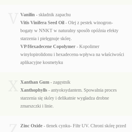
V
Vanilin
- składnik zapachu
Vitis Vinifera Seed Oil
- Olej z pestek winogron-
bogaty w NNKT w naturalny sposób opóźnia efekty
starzenia i pielęgnuje skórę.
VP/Hexadecene Copolymer
- Kopolimer
winylopirolidonu i hexadecenu-wpływa na właściwości
aplikacyjne kosmetyku
X
Xanthan Gum
- zagęstnik
Xanthophylls
- antyoksydantem. Spowalnia proces
starzenia się skóry i delikatnie wygładza drobne
zmarszczki i linie.
Z
Zinc Oxide
- tlenek cynku- Filtr UV. Chroni skórę przed