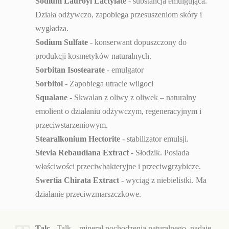
Sodium Lauroyl Lactylate
- substancja emulgująca.
Działa odżywczo, zapobiega przesuszeniom skóry i
wygładza.
Sodium Sulfate
- konserwant dopuszczony do
produkcji kosmetyków naturalnych.
Sorbitan Isostearate
- emulgator
Sorbitol
- Zapobiega utracie wilgoci
Squalane
- Skwalan z oliwy z oliwek – naturalny
emolient o działaniu odżywczym, regeneracyjnym i
przeciwstarzeniowym.
Stearalkonium Hectorite
- stabilizator emulsji.
Stevia Rebaudiana Extract
- Słodzik. Posiada
właściwości przeciwbakteryjne i przeciwgrzybicze.
Swertia Chirata Extract
- wyciąg z niebielistki. Ma
działanie przeciwzmarszczkowe.
Talc
- Talk – minerał pochodzenia naturalnego, nadaje