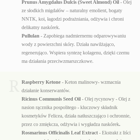
Prunus Amygdalus Dulcis (Sweet Almond) Oil
- Olej
ze słodkich migdałów – naturalny emolient, bogaty
NNTK, koi, łagodzi podrażniania, odżywia i chroni
delikatny naskórek.
Pullulan
- Zapobiega nadmiernemu odparowywaniu
wody z powierzchni skóry. Działa nawilżająco,
regenerująco. Wspiera syntezę kolagenu, dzięki czemu
ma działania przeciwzmarszczkowe.
R
Raspberry Ketone
- Keton malinowy- wzmacnia
działanie konserwantów.
Ricinus Communis Seed Oil
- Olej rycynowy - Olej z
nasion rącznika pospolitego
-
kluczowy składnik
kosmetyków Felicea, działa natłuszczająco i ochronnie,
przez co zmiękcza, odżywia i wygładza naskórek
.
Rosmarinus Officinalis Leaf Extract
- Ekstrakt z liści