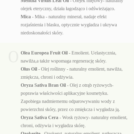
Mentha Viridis Leaf Oil
- Olejek miętowy- naturalny
olejek eteryczny, działa łagodząco i odświeżająco.
Mica
- Mika - naturalny minerał, nadaje efekt
rozjaśnienia i blasku, optycznie wygładza i ukrywa
niedoskonałości skóry.
O
Olea Europea Fruit Oil
- Emolient. Uelastycznia,
nawilża,a także wspomaga regenerację skóry.
Olus Oil
- Olej roślinny - naturalny emolient, nawilża,
zmiękcza, chroni i odżywia.
Oryza Sativa Bran Oil
- Olej z otrąb ryżowych-
poprawia właściwości aplikacyjne kosmetyku.
Zapobiega nadmiernemu odparowywaniu wody z
powierzchni skóry, przez co zmiękcza i wygładza ją.
Oryza Sativa Cera
- Wosk ryżowy- naturalny emolient,
chroni, odżywia i wygładza skórę.
Ozokerite
- Ozokeryt- naturalny emolient, natłuszcza,