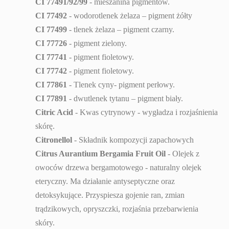
CI 77491/92/99
- mieszanina pigmentów.
CI 77492
- wodorotlenek żelaza – pigment żółty
CI 77499
- tlenek żelaza – pigment czarny.
CI 77726
- pigment zielony.
CI 77741
- pigment fioletowy.
CI 77742
- pigment fioletowy.
CI 77861
- Tlenek cyny- pigment perłowy.
CI 77891
- dwutlenek tytanu – pigment biały.
Citric Acid
- Kwas cytrynowy - wygładza i rozjaśnienia
skórę.
Citronellol
- Składnik kompozycji zapachowych
Citrus Aurantium Bergamia Fruit Oil
- Olejek z
owoców drzewa bergamotowego - naturalny olejek
eteryczny. Ma działanie antyseptyczne oraz
detoksykujące. Przyspiesza gojenie ran, zmian
trądzikowych, opryszczki, rozjaśnia przebarwienia
skóry.