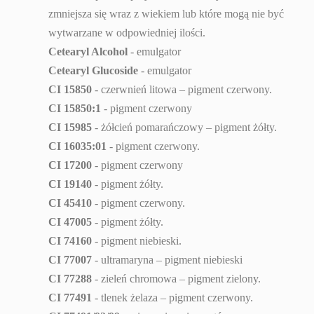
zmniejsza się wraz z wiekiem lub które mogą nie być
wytwarzane w odpowiedniej ilości.
Cetearyl Alcohol
- emulgator
Cetearyl Glucoside
- emulgator
CI 15850
- czerwnień litowa – pigment czerwony.
CI 15850:1
- pigment czerwony
CI 15985
- żółcień pomarańczowy – pigment żółty.
CI 16035:01
- pigment czerwony.
CI 17200
- pigment czerwony
CI 19140
- pigment żółty.
CI 45410
- pigment czerwony.
CI 47005
- pigment żółty.
CI 74160
- pigment niebieski.
CI 77007
- ultramaryna – pigment niebieski
CI 77288
- zieleń chromowa – pigment zielony.
CI 77491
- tlenek żelaza – pigment czerwony.