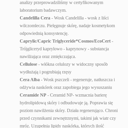
analizy przeprowadziliśmy w certyfikowanym
laboratorium badawczym.
Candelilla Cera
- Wosk Candelilla - wosk z liści
wilczomleczu. Pielęgnuje skórę, nadaje kosmetykom
odpowiednią konsystencję.
Caprylic/Capric Triglyceride*Cosmos/EcoCert
-
Trójgliceryd kaprylowo - kaprynowy - substancja
nawilżająca oraz zmiękczająca.
Cellulose
- włókna celulozy w widoczny sposób
wydłużają i pogrubiają rzęsy
Cera Alba
-
Wosk pszczeli - regeneruje
, natłuszcza i
odżywia naskórek oraz zapobiega jego wysuszaniu
Ceramide NP
- Ceramid NP- wzmacnia barierę
hydrolipidową skóry i odbudowuje ją. Poprawia się
poziom nawilżenia skóry. Działa regenerująco. Chroni
przed czynnikami zewnętrznymi, takimi jak wiatr czy
mróz. Uzupełnia lipidy naskórka, których ilość