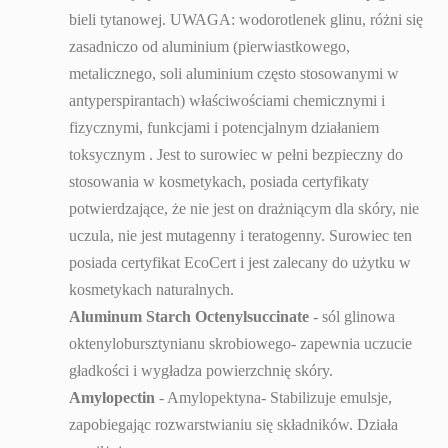
bieli tytanowej. UWAGA: wodorotlenek glinu, różni się
zasadniczo od aluminium (pierwiastkowego,
metalicznego, soli aluminium często stosowanymi w
antyperspirantach) właściwościami chemicznymi i
fizycznymi, funkcjami i potencjalnym działaniem
toksycznym . Jest to surowiec w pełni bezpieczny do
stosowania w kosmetykach, posiada certyfikaty
potwierdzające, że nie jest on drażniącym dla skóry, nie
uczula, nie jest mutagenny i teratogenny. Surowiec ten
posiada certyfikat EcoCert i jest zalecany do użytku w
kosmetykach naturalnych.
Aluminum Starch Octenylsuccinate
- sól glinowa
oktenylobursztynianu skrobiowego- zapewnia uczucie
gładkości i wygładza powierzchnię skóry.
Amylopectin
- Amylopektyna- Stabilizuje emulsje,
zapobiegając rozwarstwianiu się składników. Działa