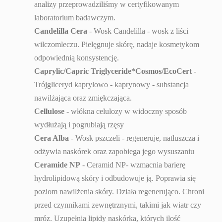
analizy przeprowadziliśmy w certyfikowanym
laboratorium badawczym.
Candelilla Cera
- Wosk Candelilla - wosk z liści
wilczomleczu. Pielęgnuje skórę, nadaje kosmetykom
odpowiednią konsystencję.
Caprylic/Capric Triglyceride*Cosmos/EcoCert
-
Trójgliceryd kaprylowo - kaprynowy - substancja
nawilżająca oraz zmiękczająca.
Cellulose
- włókna celulozy w widoczny sposób
wydłużają i pogrubiają rzęsy
Cera Alba
-
Wosk pszczeli - regeneruje
, natłuszcza i
odżywia naskórek oraz zapobiega jego wysuszaniu
Ceramide NP
- Ceramid NP- wzmacnia barierę
hydrolipidową skóry i odbudowuje ją. Poprawia się
poziom nawilżenia skóry. Działa regenerująco. Chroni
przed czynnikami zewnętrznymi, takimi jak wiatr czy
mróz. Uzupełnia lipidy naskórka, których ilość