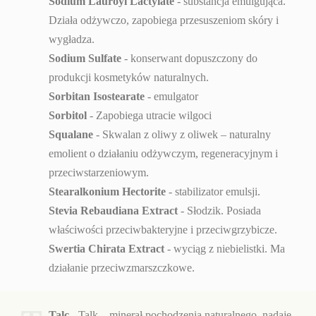
Sodium Lauroyl Lactylate
- substancja emulgująca.
Działa odżywczo, zapobiega przesuszeniom skóry i
wygładza.
Sodium Sulfate
- konserwant dopuszczony do
produkcji kosmetyków naturalnych.
Sorbitan Isostearate
- emulgator
Sorbitol
- Zapobiega utracie wilgoci
Squalane
- Skwalan z oliwy z oliwek – naturalny
emolient o działaniu odżywczym, regeneracyjnym i
przeciwstarzeniowym.
Stearalkonium Hectorite
- stabilizator emulsji.
Stevia Rebaudiana Extract
- Słodzik. Posiada
właściwości przeciwbakteryjne i przeciwgrzybicze.
Swertia Chirata Extract
- wyciąg z niebielistki. Ma
działanie przeciwzmarszczkowe.
Talc
- Talk – minerał pochodzenia naturalnego, nadaje