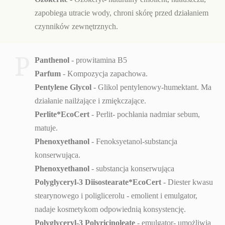
zapobiega utracie wody, chroni skórę przed działaniem
czynników zewnętrznych.
P
Panthenol
- prowitamina B5
Parfum
- Kompozycja zapachowa.
Pentylene Glycol
- Glikol pentylenowy-humektant. Ma
działanie nailżające i zmiękczające.
Perlite*EcoCert
-
Perlit- pochłania nadmiar sebum,
matuje.
Phenoxyethanol
- Fenoksyetanol-substancja
konserwująca.
Phenoxyethanol
- substancja konserwująca
Polyglyceryl-3 Diisostearate*EcoCert
- Diester kwasu
stearynowego i poliglicerolu - emolient i emulgator,
nadaje kosmetykom odpowiednią konsystencję.
Polyglyceryl-3 Polyricinoleate
- emulgator- umożliwia