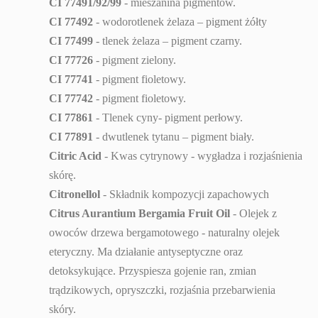
CI 77491/92/99
- mieszanina pigmentów.
CI 77492
- wodorotlenek żelaza – pigment żółty
CI 77499
- tlenek żelaza – pigment czarny.
CI 77726
- pigment zielony.
CI 77741
- pigment fioletowy.
CI 77742
- pigment fioletowy.
CI 77861
- Tlenek cyny- pigment perłowy.
CI 77891
- dwutlenek tytanu – pigment biały.
Citric Acid
- Kwas cytrynowy - wygładza i rozjaśnienia
skórę.
Citronellol
- Składnik kompozycji zapachowych
Citrus Aurantium Bergamia Fruit Oil
- Olejek z
owoców drzewa bergamotowego - naturalny olejek
eteryczny. Ma działanie antyseptyczne oraz
detoksykujące. Przyspiesza gojenie ran, zmian
trądzikowych, opryszczki, rozjaśnia przebarwienia
skóry.