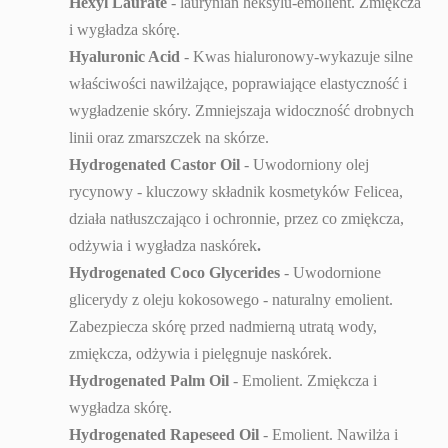
Hexyl Laurate
- laurynian heksylu-emolient. Zmiękcza
i wygładza skórę.
Hyaluronic Acid
- Kwas hialuronowy-wykazuje silne
właściwości nawilżające, poprawiające elastyczność i
wygładzenie skóry. Zmniejszaja widoczność drobnych
linii oraz zmarszczek na skórze.
Hydrogenated Castor Oil
- Uwodorniony olej
rycynowy - kluczowy składnik kosmetyków Felicea,
działa natłuszczająco i ochronnie, przez co zmiękcza,
odżywia i wygładza naskórek
.
Hydrogenated Coco Glycerides
- Uwodornione
glicerydy z oleju kokosowego - naturalny emolient.
Zabezpiecza skórę przed nadmierną utratą wody,
zmiękcza, odżywia i pielęgnuje naskórek.
Hydrogenated Palm Oil
- Emolient. Zmiękcza i
wygładza skórę.
Hydrogenated Rapeseed Oil
- Emolient. Nawilża i