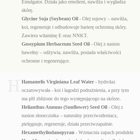
Emulgator. Działa jako emolient, nawilża i wygładza
skórę.
Glycine Soja (Soybean) Oil
- Olej sojowy – nawilża,
koi, regeneruje i odbudowuje barierę ochronną skóry.
Zawiera witaminę E oraz NNKT.
Gossypium Herbaceum Seed Oil
- Olej z nasion
bawełny – odżywia, nawilża, posiada właściwości
ochronne i regenerujące.
H
Hamamelis Virginiana Leaf Water
- hydrolaz
oczarowywała - koi i łagodzi podrażnienia, a przy tym
ma pH zbliżone do tego występującego na skórze.
Helianthus Annuus (Sunflower) Seed Oil
- Olej z
nasion słonecznika – naturalny przeciwutleniacz,
pielęgnuje, regeneruje, działa przeciwzapalnie.
Hexamethylindanopyran
- Wzmacnia zapach produktu