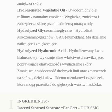
zmiękcza skórę.
Hydrogenated Vegetable Oil
- Uwodorniony olej
roślinny - naturalny emolient. Wygładza, zmiękcza i
zabezpiecza skórę przed nadmierną utratą wody.
Hydrolyzed Glycosaminoglycans
- Hydrolizat
glikozoaminoglikanów (GAG)-humektant. Ma działanie
nailżające i zmiękczające.
Hydrolyzed Hyaluronic Acid
- Hydrolizowany kwas
hialuronowy- wykazuje silne właściwości nawilżające,
poprawiające elastyczność i wygładzenie skóry.
Zmniejszaja widoczność drobnych linii oraz zmarszczek
na skórze, dzięki niewielkiemu rozmiarowi cząsteczek,
które mogą przenikać do głębszych warstw naskórka.
I
INGREDIENTS:
-
Isocetyl Stearoyl Stearate *EcoCert
-
DUB SSIC