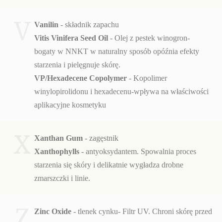
V
Vanilin
- składnik zapachu
Vitis Vinifera Seed Oil
- Olej z pestek winogron-
bogaty w NNKT w naturalny sposób opóźnia efekty
starzenia i pielęgnuje skórę.
VP/Hexadecene Copolymer
- Kopolimer
winylopirolidonu i hexadecenu-wpływa na właściwości
aplikacyjne kosmetyku
X
Xanthan Gum
- zagęstnik
Xanthophylls
- antyoksydantem. Spowalnia proces
starzenia się skóry i delikatnie wygładza drobne
zmarszczki i linie.
Z
Zinc Oxide
- tlenek cynku- Filtr UV. Chroni skórę przed