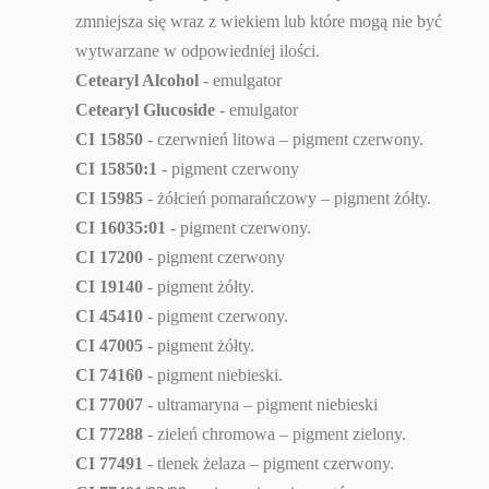
zmniejsza się wraz z wiekiem lub które mogą nie być
wytwarzane w odpowiedniej ilości.
Cetearyl Alcohol
- emulgator
Cetearyl Glucoside
- emulgator
CI 15850
- czerwnień litowa – pigment czerwony.
CI 15850:1
- pigment czerwony
CI 15985
- żółcień pomarańczowy – pigment żółty.
CI 16035:01
- pigment czerwony.
CI 17200
- pigment czerwony
CI 19140
- pigment żółty.
CI 45410
- pigment czerwony.
CI 47005
- pigment żółty.
CI 74160
- pigment niebieski.
CI 77007
- ultramaryna – pigment niebieski
CI 77288
- zieleń chromowa – pigment zielony.
CI 77491
- tlenek żelaza – pigment czerwony.