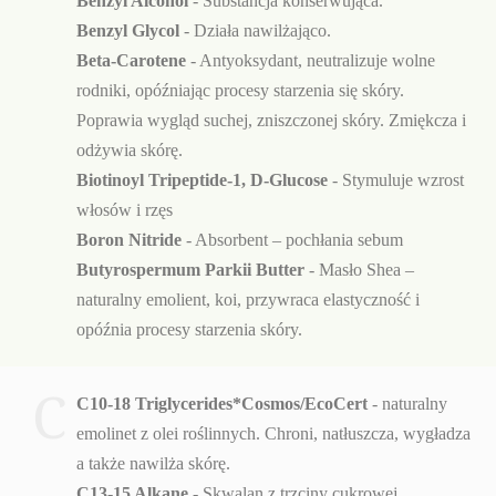
Benzyl Alcohol
- Substancja konserwująca.
Benzyl Glycol
- Działa nawilżająco.
Beta-Carotene
- Antyoksydant, neutralizuje wolne
rodniki, opóźniając procesy starzenia się skóry.
Poprawia wygląd suchej, zniszczonej skóry. Zmiękcza i
odżywia skórę.
Biotinoyl Tripeptide-1, D-Glucose
- Stymuluje wzrost
włosów i rzęs
Boron Nitride
- Absorbent – pochłania sebum
Butyrospermum Parkii Butter
- Masło Shea –
naturalny emolient, koi, przywraca elastyczność i
opóźnia procesy starzenia skóry.
C
C10-18 Triglycerides*Cosmos/EcoCert
- naturalny
emolinet z olei roślinnych. Chroni, natłuszcza, wygładza
a także nawilża skórę.
C13-15 Alkane
- Skwalan z trzciny cukrowej.