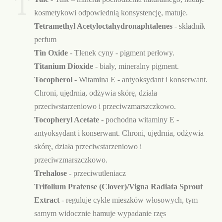
T
kosmetykowi odpowiednią konsystencję, matuje.
Tetramethyl Acetyloctahydronaphtalenes
- składnik
perfum
Tin Oxide
- Tlenek cyny - pigment perłowy.
Titanium Dioxide
- biały, mineralny pigment.
Tocopherol
- Witamina E - antyoksydant i konserwant.
Chroni, ujędrnia, odżywia skórę, działa
przeciwstarzeniowo i przeciwzmarszczkowo.
Tocopheryl Acetate
- pochodna witaminy E -
antyoksydant i konserwant. Chroni, ujędrnia, odżywia
skórę, działa przeciwstarzeniowo i
przeciwzmarszczkowo.
Trehalose
- przeciwutleniacz
Trifolium Pratense (Clover)/Vigna Radiata Sprout
Extract
- reguluje cykle mieszków włosowych, tym
samym widocznie hamuje wypadanie rzęs