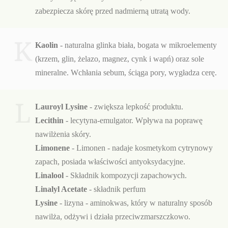
zabezpiecza skórę przed nadmierną utratą wody.
K
Kaolin
- naturalna glinka biała, bogata w mikroelementy
(krzem, glin, żelazo, magnez, cynk i wapń) oraz sole
mineralne. Wchłania sebum, ściąga pory, wygładza cerę.
L
Lauroyl Lysine
- zwiększa lepkość produktu.
Lecithin
- lecytyna-emulgator. Wpływa na poprawę
nawilżenia skóry.
Limonene
-
Limonen - nadaje kosmetykom cytrynowy
zapach, posiada właściwości antyoksydacyjne.
Linalool
- Składnik kompozycji zapachowych.
Linalyl Acetate
- składnik perfum
Lysine
- lizyna - aminokwas, który w naturalny sposób
nawilża, odżywi i działa przeciwzmarszczkowo.