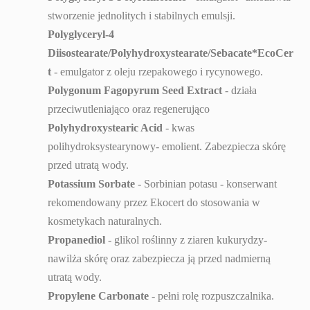
stworzenie jednolitych i stabilnych emulsji.
Polyglyceryl-4
Diisostearate/Polyhydroxystearate/Sebacate*EcoCer
t
- emulgator z oleju rzepakowego i rycynowego.
Polygonum Fagopyrum Seed Extract
- działa
przeciwutleniająco oraz regenerująco
Polyhydroxystearic Acid
- kwas
polihydroksystearynowy- emolient. Zabezpiecza skórę
przed utratą wody.
Potassium Sorbate
- Sorbinian potasu - konserwant
rekomendowany przez Ekocert do stosowania w
kosmetykach naturalnych.
Propanediol
- glikol roślinny z ziaren kukurydzy-
nawilża skórę oraz zabezpiecza ją przed nadmierną
utratą wody.
Propylene Carbonate
- pełni rolę rozpuszczalnika.