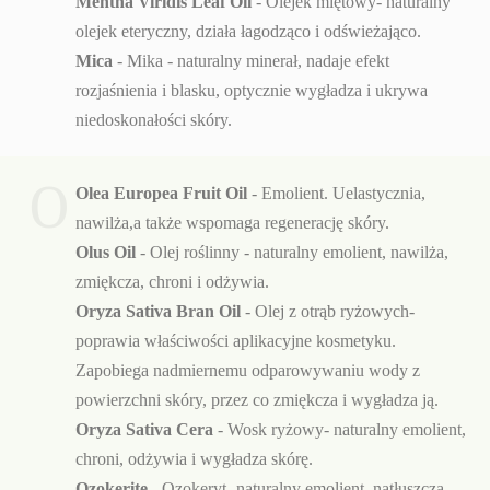
Mentha Viridis Leaf Oil
- Olejek miętowy- naturalny
olejek eteryczny, działa łagodząco i odświeżająco.
Mica
- Mika - naturalny minerał, nadaje efekt
rozjaśnienia i blasku, optycznie wygładza i ukrywa
niedoskonałości skóry.
O
Olea Europea Fruit Oil
- Emolient. Uelastycznia,
nawilża,a także wspomaga regenerację skóry.
Olus Oil
- Olej roślinny - naturalny emolient, nawilża,
zmiękcza, chroni i odżywia.
Oryza Sativa Bran Oil
- Olej z otrąb ryżowych-
poprawia właściwości aplikacyjne kosmetyku.
Zapobiega nadmiernemu odparowywaniu wody z
powierzchni skóry, przez co zmiękcza i wygładza ją.
Oryza Sativa Cera
- Wosk ryżowy- naturalny emolient,
chroni, odżywia i wygładza skórę.
Ozokerite
- Ozokeryt- naturalny emolient, natłuszcza,