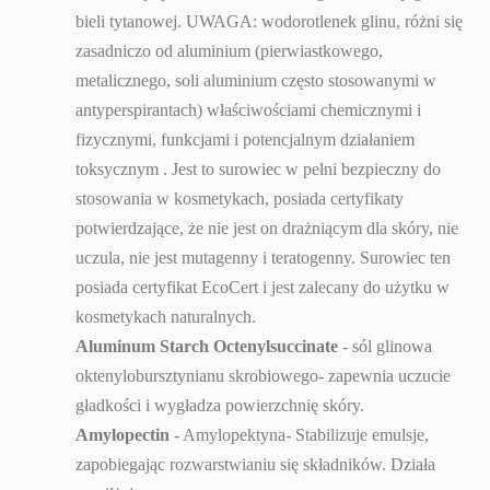
bieli tytanowej. UWAGA: wodorotlenek glinu, różni się
zasadniczo od aluminium (pierwiastkowego,
metalicznego, soli aluminium często stosowanymi w
antyperspirantach) właściwościami chemicznymi i
fizycznymi, funkcjami i potencjalnym działaniem
toksycznym . Jest to surowiec w pełni bezpieczny do
stosowania w kosmetykach, posiada certyfikaty
potwierdzające, że nie jest on drażniącym dla skóry, nie
uczula, nie jest mutagenny i teratogenny. Surowiec ten
posiada certyfikat EcoCert i jest zalecany do użytku w
kosmetykach naturalnych.
Aluminum Starch Octenylsuccinate
- sól glinowa
oktenylobursztynianu skrobiowego- zapewnia uczucie
gładkości i wygładza powierzchnię skóry.
Amylopectin
- Amylopektyna- Stabilizuje emulsje,
zapobiegając rozwarstwianiu się składników. Działa