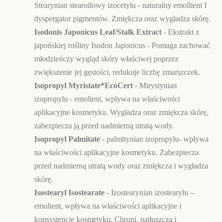
Stearynian stearoilowy izocetylu
-
naturalny emollient I
dyspergator pigmentów. Zmiękcza oraz wygładza skórę.
Isodonis Japonicus Leaf/Stalk Extract
- Ekstrakt z
japońskiej rośliny Isodon Japonicus - Pomaga zachować
młodzieńczy wygląd skóry właściwej poprzez
zwiększenie jej gęstości, redukuje liczbę zmarszczek.
Isopropyl Myristate*EcoCert
-
Mirystynian
izopropylu - emolient,
wpływa na właściwości
aplikacyjne kosmetyku. Wygładza oraz zmiękcza skórę,
zabezpiecza ją przed nadmierną utratą wody.
Isopropyl Palmitate
- palmitynian izopropylu- wpływa
na właściwości aplikacyjne kosmetyku. Zabezpiecza
przed nadmierną utratą wody oraz zmiękcza i wygładza
skórę.
Isostearyl Isostearate
- Izostearynian izostearylu –
emolient, wpływa na właściwości aplikacyjne i
konsystencję kosmetyku. Chroni, natłuszcza i