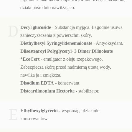
działa pośrednio nawilżająco.
D
Decyl glucoside
- Substancja myjąca. Łagodnie usuwa
zanieczyszczenia z powierzchni skóry.
Diethylhexyl Syringylidenemalonate
- Antyoksydant.
Diisostearoyl Polyglyceryl- 3 Dimer Dilinoleate
*EcoCert
- emulgator z oleju rzepakowego
.
Zabezpiecza skórę przed nadmierną utratą wody,
nawilża ja i zmiękcza.
Disodium EDTA
- konserwant
Disteardimonium Hectorite
- stabilizator.
E
Ethylhexylglycerin
- wspomaga działanie
konserwantów