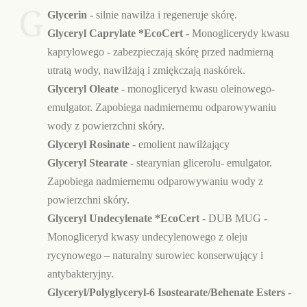
G
Glycerin
- silnie nawilża i regeneruje skórę.
Glyceryl Caprylate *EcoCert
- Monoglicerydy kwasu
kaprylowego - zabezpieczają skórę przed nadmierną
utratą wody, nawilżają i zmiękczają naskórek.
Glyceryl Oleate
- monogliceryd kwasu oleinowego-
emulgator. Zapobiega nadmiernemu odparowywaniu
wody z powierzchni skóry.
Glyceryl Rosinate
- emolient nawilżający
Glyceryl Stearate
- stearynian glicerolu- emulgator.
Zapobiega nadmiernemu odparowywaniu wody z
powierzchni skóry.
Glyceryl Undecylenate *EcoCert
- DUB MUG -
Monogliceryd kwasy undecylenowego z oleju
rycynowego – naturalny surowiec konserwujący i
antybakteryjny.
Glyceryl/Polyglyceryl-6 Isostearate/Behenate Esters
-