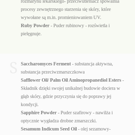
rozmarynu lekarskiego- przeciwutleniacz spowalnia
procesy zewnętrznego starzenia się skóry, które
wywołane są m.in. promieniowaniem UV.
Ruby Powder
- Puder rubinowy - rozświetla i
pielęgnuje.
S
Saccharomyces Ferment
- substancja aktywna,
substancja przeciwzmarszczkowa
Safflower Oil/ Palm Oil Aminopropanediol Esters
-
Składnik dzięki swojej unikalnej budowie dociera w
głąb skóry, gdzie przyczynia się do poprawy jej
kondycji.
Sapphire Powder
- Puder szafirowy - nawilża i
optycznie wygładza drobne zmarszczki.
Sesamum Indicum Seed Oil
- olej sezamowy-