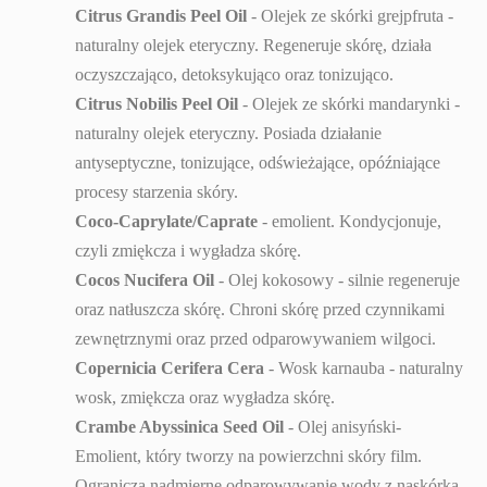
Citrus Grandis Peel Oil
- Olejek ze skórki grejpfruta -
naturalny olejek eteryczny. Regeneruje skórę, działa
oczyszczająco, detoksykująco oraz tonizująco.
Citrus Nobilis Peel Oil
- Olejek ze skórki mandarynki -
naturalny olejek eteryczny. Posiada działanie
antyseptyczne, tonizujące, odświeżające, opóźniające
procesy starzenia skóry.
Coco-Caprylate/Caprate
- emolient. Kondycjonuje,
czyli zmiękcza i wygładza skórę.
Cocos Nucifera Oil
- Olej kokosowy - silnie regeneruje
oraz natłuszcza skórę. Chroni skórę przed czynnikami
zewnętrznymi oraz przed odparowywaniem wilgoci.
Copernicia Cerifera Cera
- Wosk karnauba - naturalny
wosk, zmiękcza oraz wygładza skórę.
Crambe Abyssinica Seed Oil
- Olej anisyński-
Emolient, który tworzy na powierzchni skóry film.
Ogranicza nadmierne odparowywanie wody z naskórka,