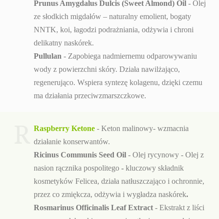
Prunus Amygdalus Dulcis (Sweet Almond) Oil
- Olej
ze słodkich migdałów – naturalny emolient, bogaty
NNTK, koi, łagodzi podrażniania, odżywia i chroni
delikatny naskórek.
Pullulan
- Zapobiega nadmiernemu odparowywaniu
wody z powierzchni skóry. Działa nawilżająco,
regenerująco. Wspiera syntezę kolagenu, dzięki czemu
ma działania przeciwzmarszczkowe.
R
Raspberry Ketone
- Keton malinowy- wzmacnia
działanie konserwantów.
Ricinus Communis Seed Oil
- Olej rycynowy - Olej z
nasion rącznika pospolitego
-
kluczowy składnik
kosmetyków Felicea, działa natłuszczająco i ochronnie,
przez co zmiękcza, odżywia i wygładza naskórek
.
Rosmarinus Officinalis Leaf Extract
- Ekstrakt z liści