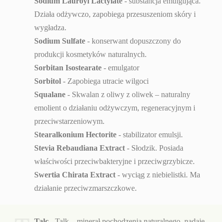
Sodium Lauroyl Lactylate
- substancja emulgująca.
Działa odżywczo, zapobiega przesuszeniom skóry i
wygładza.
Sodium Sulfate
- konserwant dopuszczony do
produkcji kosmetyków naturalnych.
Sorbitan Isostearate
- emulgator
Sorbitol
- Zapobiega utracie wilgoci
Squalane
- Skwalan z oliwy z oliwek – naturalny
emolient o działaniu odżywczym, regeneracyjnym i
przeciwstarzeniowym.
Stearalkonium Hectorite
- stabilizator emulsji.
Stevia Rebaudiana Extract
- Słodzik. Posiada
właściwości przeciwbakteryjne i przeciwgrzybicze.
Swertia Chirata Extract
- wyciąg z niebielistki. Ma
działanie przeciwzmarszczkowe.
Talc
- Talk – minerał pochodzenia naturalnego, nadaje