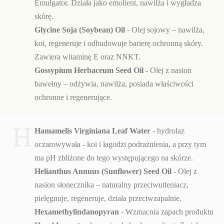
Emulgator. Działa jako emolient, nawilża i wygładza
skórę.
Glycine Soja (Soybean) Oil
- Olej sojowy – nawilża,
koi, regeneruje i odbudowuje barierę ochronną skóry.
Zawiera witaminę E oraz NNKT.
Gossypium Herbaceum Seed Oil
- Olej z nasion
bawełny – odżywia, nawilża, posiada właściwości
ochronne i regenerujące.
H
Hamamelis Virginiana Leaf Water
- hydrolaz
oczarowywała - koi i łagodzi podrażnienia, a przy tym
ma pH zbliżone do tego występującego na skórze.
Helianthus Annuus (Sunflower) Seed Oil
- Olej z
nasion słonecznika – naturalny przeciwutleniacz,
pielęgnuje, regeneruje, działa przeciwzapalnie.
Hexamethylindanopyran
- Wzmacnia zapach produktu