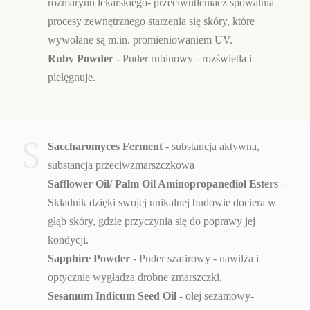
rozmarynu lekarskiego- przeciwutleniacz spowalnia
procesy zewnętrznego starzenia się skóry, które
wywołane są m.in. promieniowaniem UV.
Ruby Powder
- Puder rubinowy - rozświetla i
pielęgnuje.
S
Saccharomyces Ferment
- substancja aktywna,
substancja przeciwzmarszczkowa
Safflower Oil/ Palm Oil Aminopropanediol Esters
-
Składnik dzięki swojej unikalnej budowie dociera w
głąb skóry, gdzie przyczynia się do poprawy jej
kondycji.
Sapphire Powder
- Puder szafirowy - nawilża i
optycznie wygładza drobne zmarszczki.
Sesamum Indicum Seed Oil
- olej sezamowy-