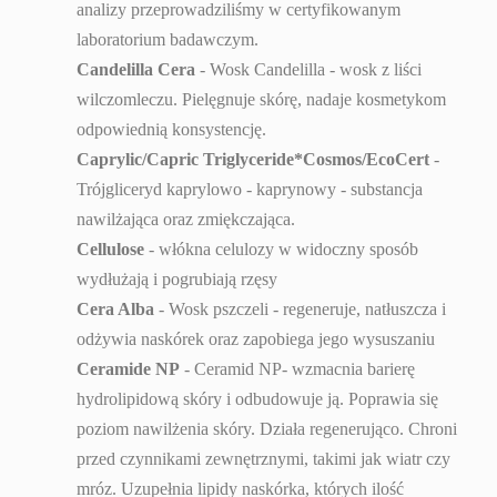
analizy przeprowadziliśmy w certyfikowanym
laboratorium badawczym.
Candelilla Cera
- Wosk Candelilla - wosk z liści
wilczomleczu. Pielęgnuje skórę, nadaje kosmetykom
odpowiednią konsystencję.
Caprylic/Capric Triglyceride*Cosmos/EcoCert
-
Trójgliceryd kaprylowo - kaprynowy - substancja
nawilżająca oraz zmiękczająca.
Cellulose
- włókna celulozy w widoczny sposób
wydłużają i pogrubiają rzęsy
Cera Alba
-
Wosk pszczeli - regeneruje
, natłuszcza i
odżywia naskórek oraz zapobiega jego wysuszaniu
Ceramide NP
- Ceramid NP- wzmacnia barierę
hydrolipidową skóry i odbudowuje ją. Poprawia się
poziom nawilżenia skóry. Działa regenerująco. Chroni
przed czynnikami zewnętrznymi, takimi jak wiatr czy
mróz. Uzupełnia lipidy naskórka, których ilość