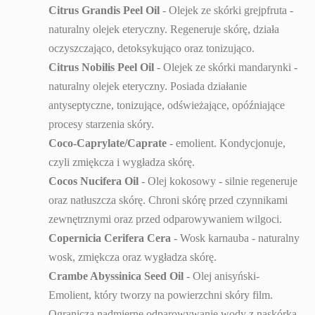
Citrus Grandis Peel Oil
- Olejek ze skórki grejpfruta -
naturalny olejek eteryczny. Regeneruje skórę, działa
oczyszczająco, detoksykująco oraz tonizująco.
Citrus Nobilis Peel Oil
- Olejek ze skórki mandarynki -
naturalny olejek eteryczny. Posiada działanie
antyseptyczne, tonizujące, odświeżające, opóźniające
procesy starzenia skóry.
Coco-Caprylate/Caprate
- emolient. Kondycjonuje,
czyli zmiękcza i wygładza skórę.
Cocos Nucifera Oil
- Olej kokosowy - silnie regeneruje
oraz natłuszcza skórę. Chroni skórę przed czynnikami
zewnętrznymi oraz przed odparowywaniem wilgoci.
Copernicia Cerifera Cera
- Wosk karnauba - naturalny
wosk, zmiękcza oraz wygładza skórę.
Crambe Abyssinica Seed Oil
- Olej anisyński-
Emolient, który tworzy na powierzchni skóry film.
Ogranicza nadmierne odparowywanie wody z naskórka,