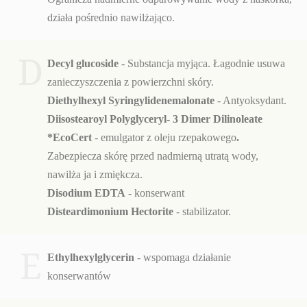
działa pośrednio nawilżająco.
D
Decyl glucoside
- Substancja myjąca. Łagodnie usuwa
zanieczyszczenia z powierzchni skóry.
Diethylhexyl Syringylidenemalonate
- Antyoksydant.
Diisostearoyl Polyglyceryl- 3 Dimer Dilinoleate
*EcoCert
- emulgator z oleju rzepakowego
.
Zabezpiecza skórę przed nadmierną utratą wody,
nawilża ja i zmiękcza.
Disodium EDTA
- konserwant
Disteardimonium Hectorite
- stabilizator.
E
Ethylhexylglycerin
- wspomaga działanie
konserwantów