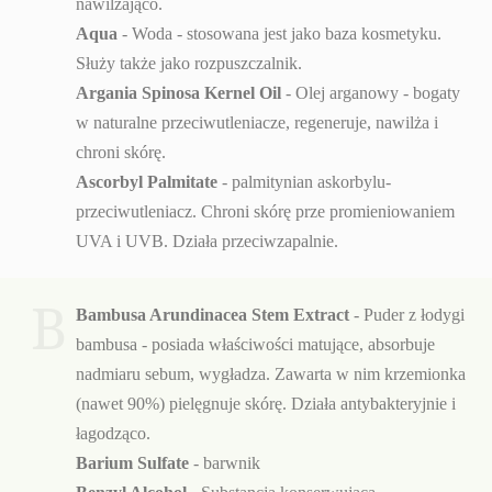
nawilżająco.
Aqua
- Woda - stosowana jest jako baza kosmetyku.
Służy także jako rozpuszczalnik.
Argania Spinosa Kernel Oil
- Olej arganowy - bogaty
w naturalne przeciwutleniacze, regeneruje, nawilża i
chroni skórę.
Ascorbyl Palmitate
- palmitynian askorbylu-
przeciwutleniacz. Chroni skórę prze promieniowaniem
UVA i UVB. Działa przeciwzapalnie.
B
Bambusa Arundinacea Stem Extract
- Puder z łodygi
bambusa - posiada właściwości matujące, absorbuje
nadmiaru sebum, wygładza. Zawarta w nim krzemionka
(nawet 90%) pielęgnuje skórę. Działa antybakteryjnie i
łagodząco.
Barium Sulfate
- barwnik