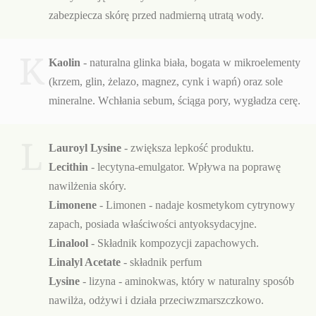
zabezpiecza skórę przed nadmierną utratą wody.
K
Kaolin
- naturalna glinka biała, bogata w mikroelementy
(krzem, glin, żelazo, magnez, cynk i wapń) oraz sole
mineralne. Wchłania sebum, ściąga pory, wygładza cerę.
L
Lauroyl Lysine
- zwiększa lepkość produktu.
Lecithin
- lecytyna-emulgator. Wpływa na poprawę
nawilżenia skóry.
Limonene
-
Limonen - nadaje kosmetykom cytrynowy
zapach, posiada właściwości antyoksydacyjne.
Linalool
- Składnik kompozycji zapachowych.
Linalyl Acetate
- składnik perfum
Lysine
- lizyna - aminokwas, który w naturalny sposób
nawilża, odżywi i działa przeciwzmarszczkowo.