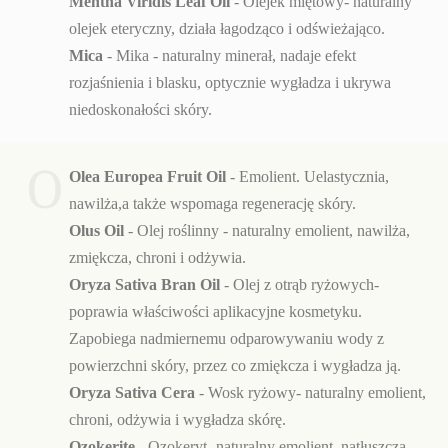
Mentha Viridis Leaf Oil
- Olejek miętowy- naturalny
olejek eteryczny, działa łagodząco i odświeżająco.
Mica
- Mika - naturalny minerał, nadaje efekt
rozjaśnienia i blasku, optycznie wygładza i ukrywa
niedoskonałości skóry.
O
Olea Europea Fruit Oil
- Emolient. Uelastycznia,
nawilża,a także wspomaga regenerację skóry.
Olus Oil
- Olej roślinny - naturalny emolient, nawilża,
zmiękcza, chroni i odżywia.
Oryza Sativa Bran Oil
- Olej z otrąb ryżowych-
poprawia właściwości aplikacyjne kosmetyku.
Zapobiega nadmiernemu odparowywaniu wody z
powierzchni skóry, przez co zmiękcza i wygładza ją.
Oryza Sativa Cera
- Wosk ryżowy- naturalny emolient,
chroni, odżywia i wygładza skórę.
Ozokerite
- Ozokeryt- naturalny emolient, natłuszcza,