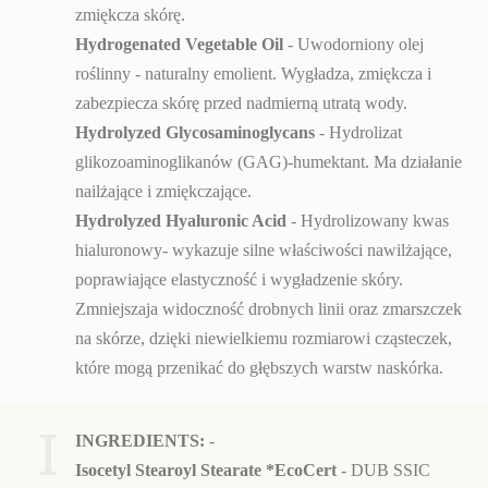
zmiękcza skórę.
Hydrogenated Vegetable Oil
- Uwodorniony olej
roślinny - naturalny emolient. Wygładza, zmiękcza i
zabezpiecza skórę przed nadmierną utratą wody.
Hydrolyzed Glycosaminoglycans
- Hydrolizat
glikozoaminoglikanów (GAG)-humektant. Ma działanie
nailżające i zmiękczające.
Hydrolyzed Hyaluronic Acid
- Hydrolizowany kwas
hialuronowy- wykazuje silne właściwości nawilżające,
poprawiające elastyczność i wygładzenie skóry.
Zmniejszaja widoczność drobnych linii oraz zmarszczek
na skórze, dzięki niewielkiemu rozmiarowi cząsteczek,
które mogą przenikać do głębszych warstw naskórka.
I
INGREDIENTS:
-
Isocetyl Stearoyl Stearate *EcoCert
-
DUB SSIC