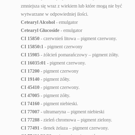
zmniejsza się wraz z wiekiem lub które mogą nie być
wytwarzane w odpowiedniej ilości.
Cetearyl Alcohol
- emulgator
Cetearyl Glucoside
- emulgator
CI 15850
- czerwnień litowa – pigment czerwony.
CI 15850:1
- pigment czerwony
CI 15985
- żółcień pomarańczowy – pigment żółty.
CI 16035:01
- pigment czerwony.
CI 17200
- pigment czerwony
CI 19140
- pigment żółty.
CI 45410
- pigment czerwony.
CI 47005
- pigment żółty.
CI 74160
- pigment niebieski.
CI 77007
- ultramaryna – pigment niebieski
CI 77288
- zieleń chromowa – pigment zielony.
CI 77491
- tlenek żelaza – pigment czerwony.