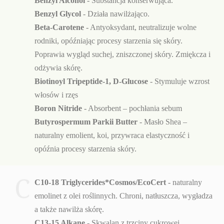
Benzyl Alcohol
- Substancja konserwująca.
Benzyl Glycol
- Działa nawilżająco.
Beta-Carotene
- Antyoksydant, neutralizuje wolne
rodniki, opóźniając procesy starzenia się skóry.
Poprawia wygląd suchej, zniszczonej skóry. Zmiękcza i
odżywia skórę.
Biotinoyl Tripeptide-1, D-Glucose
- Stymuluje wzrost
włosów i rzęs
Boron Nitride
- Absorbent – pochłania sebum
Butyrospermum Parkii Butter
- Masło Shea –
naturalny emolient, koi, przywraca elastyczność i
opóźnia procesy starzenia skóry.
C
C10-18 Triglycerides*Cosmos/EcoCert
- naturalny
emolinet z olei roślinnych. Chroni, natłuszcza, wygładza
a także nawilża skórę.
C13-15 Alkane
- Skwalan z trzciny cukrowej.