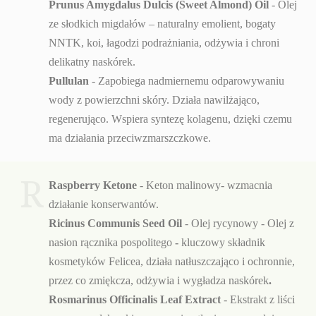
Prunus Amygdalus Dulcis (Sweet Almond) Oil
- Olej
ze słodkich migdałów – naturalny emolient, bogaty
NNTK, koi, łagodzi podrażniania, odżywia i chroni
delikatny naskórek.
Pullulan
- Zapobiega nadmiernemu odparowywaniu
wody z powierzchni skóry. Działa nawilżająco,
regenerująco. Wspiera syntezę kolagenu, dzięki czemu
ma działania przeciwzmarszczkowe.
R
Raspberry Ketone
- Keton malinowy- wzmacnia
działanie konserwantów.
Ricinus Communis Seed Oil
- Olej rycynowy - Olej z
nasion rącznika pospolitego
-
kluczowy składnik
kosmetyków Felicea, działa natłuszczająco i ochronnie,
przez co zmiękcza, odżywia i wygładza naskórek
.
Rosmarinus Officinalis Leaf Extract
- Ekstrakt z liści