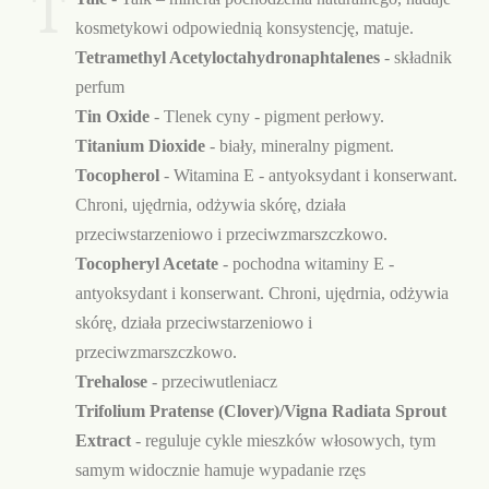
T
kosmetykowi odpowiednią konsystencję, matuje.
Tetramethyl Acetyloctahydronaphtalenes
- składnik
perfum
Tin Oxide
- Tlenek cyny - pigment perłowy.
Titanium Dioxide
- biały, mineralny pigment.
Tocopherol
- Witamina E - antyoksydant i konserwant.
Chroni, ujędrnia, odżywia skórę, działa
przeciwstarzeniowo i przeciwzmarszczkowo.
Tocopheryl Acetate
- pochodna witaminy E -
antyoksydant i konserwant. Chroni, ujędrnia, odżywia
skórę, działa przeciwstarzeniowo i
przeciwzmarszczkowo.
Trehalose
- przeciwutleniacz
Trifolium Pratense (Clover)/Vigna Radiata Sprout
Extract
- reguluje cykle mieszków włosowych, tym
samym widocznie hamuje wypadanie rzęs