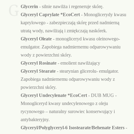
G
Glycerin
- silnie nawilża i regeneruje skórę.
Glyceryl Caprylate *EcoCert
- Monoglicerydy kwasu
kaprylowego - zabezpieczają skórę przed nadmierną
utratą wody, nawilżają i zmiękczają naskórek.
Glyceryl Oleate
- monogliceryd kwasu oleinowego-
emulgator. Zapobiega nadmiernemu odparowywaniu
wody z powierzchni skóry.
Glyceryl Rosinate
- emolient nawilżający
Glyceryl Stearate
- stearynian glicerolu- emulgator.
Zapobiega nadmiernemu odparowywaniu wody z
powierzchni skóry.
Glyceryl Undecylenate *EcoCert
- DUB MUG -
Monogliceryd kwasy undecylenowego z oleju
rycynowego – naturalny surowiec konserwujący i
antybakteryjny.
Glyceryl/Polyglyceryl-6 Isostearate/Behenate Esters
-