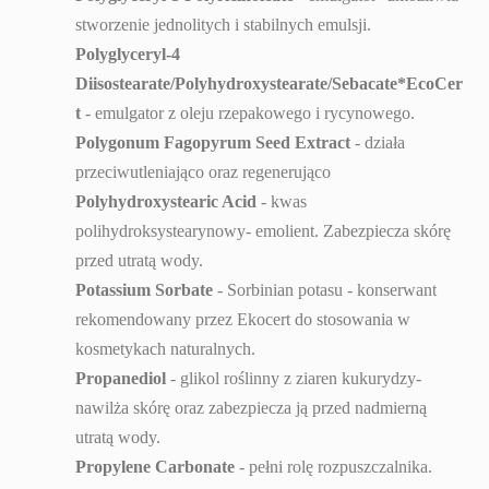
stworzenie jednolitych i stabilnych emulsji.
Polyglyceryl-4
Diisostearate/Polyhydroxystearate/Sebacate*EcoCer
t
- emulgator z oleju rzepakowego i rycynowego.
Polygonum Fagopyrum Seed Extract
- działa
przeciwutleniająco oraz regenerująco
Polyhydroxystearic Acid
- kwas
polihydroksystearynowy- emolient. Zabezpiecza skórę
przed utratą wody.
Potassium Sorbate
- Sorbinian potasu - konserwant
rekomendowany przez Ekocert do stosowania w
kosmetykach naturalnych.
Propanediol
- glikol roślinny z ziaren kukurydzy-
nawilża skórę oraz zabezpiecza ją przed nadmierną
utratą wody.
Propylene Carbonate
- pełni rolę rozpuszczalnika.