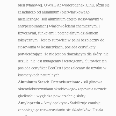
bieli tytanowej. UWAGA: wodorotlenek glinu, różni się
zasadniczo od aluminium (pierwiastkowego,
metalicznego, soli aluminium często stosowanymi w
antyperspirantach) właściwościami chemicznymi i
fizycznymi, funkcjami i potencjalnym działaniem
toksycznym . Jest to surowiec w pełni bezpieczny do
stosowania w kosmetykach, posiada certyfikaty
potwierdzające, że nie jest on drażniącym dla skóry, nie
uczula, nie jest mutagenny i teratogenny. Surowiec ten
posiada certyfikat EcoCert i jest zalecany do użytku w
kosmetykach naturalnych.
Aluminum Starch Octenylsuccinate
- sól glinowa
oktenylobursztynianu skrobiowego- zapewnia uczucie
gładkości i wygładza powierzchnię skóry.
Amylopectin
- Amylopektyna- Stabilizuje emulsje,
zapobiegając rozwarstwianiu się składników. Działa