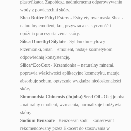
plastyfikator. Zapobiega nadmiernemu odparowywaniu
wody z powierzchni skóry.
Shea Butter Ethyl Esters
- Estry etylowe masła Shea -
naturalny emolient, koi, przywraca elastyczność i
opóźnia procesy starzenia skóry.
Silica Dimethyl Silylate
- Sylilan dimetylowy
krzemionki, Silan – emolient, nadaje kosmetykom
odpowiednią konsystencję.
Silica*EcoCert
- Krzemionka – naturalny minerał,
poprawia właściwości aplikacyjne kosmetyku, matuje,
absorbuje sebum, optycznie wygładza niedoskonałości
skóry.
Simmondsia Chinensis (Jojoba) Seed Oil
- Olej jojoba
- naturalny emolient, wzmacnia, normalizuje i odżywia
skórę.
Sodium Benzoate
- Benzoesan sodu - konserwant
rekomendowany przez Ekocert do stosowania w