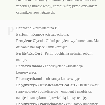
zapobiega utracie wody, chroni skórę przed działaniem
czynników zewnętrznych.
P
Panthenol
- prowitamina B5
Parfum
- Kompozycja zapachowa.
Pentylene Glycol
- Glikol pentylenowy-humektant. Ma
działanie nailżające i zmiękczające.
Perlite*EcoCert
-
Perlit- pochłania nadmiar sebum,
matuje.
Phenoxyethanol
- Fenoksyetanol-substancja
konserwująca.
Phenoxyethanol
- substancja konserwująca
Polyglyceryl-3 Diisostearate*EcoCert
- Diester kwasu
stearynowego i poliglicerolu - emolient i emulgator,
nadaje kosmetykom odpowiednią konsystencję.
Polyglyceryl-3 Polyricinoleate
- emulgator- umożliwia