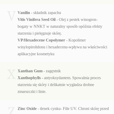
V
Vanilin
- składnik zapachu
Vitis Vinifera Seed Oil
- Olej z pestek winogron-
bogaty w NNKT w naturalny sposób opóźnia efekty
starzenia i pielęgnuje skórę.
VP/Hexadecene Copolymer
- Kopolimer
winylopirolidonu i hexadecenu-wpływa na właściwości
aplikacyjne kosmetyku
X
Xanthan Gum
- zagęstnik
Xanthophylls
- antyoksydantem. Spowalnia proces
starzenia się skóry i delikatnie wygładza drobne
zmarszczki i linie.
Z
Zinc Oxide
- tlenek cynku- Filtr UV. Chroni skórę przed