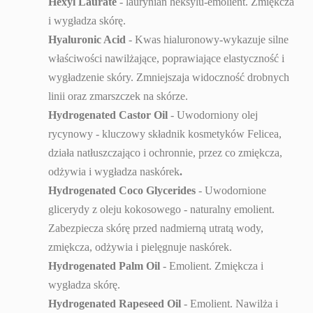
Hexyl Laurate
- laurynian heksylu-emolient. Zmiękcza
i wygładza skórę.
Hyaluronic Acid
- Kwas hialuronowy-wykazuje silne
właściwości nawilżające, poprawiające elastyczność i
wygładzenie skóry. Zmniejszaja widoczność drobnych
linii oraz zmarszczek na skórze.
Hydrogenated Castor Oil
- Uwodorniony olej
rycynowy - kluczowy składnik kosmetyków Felicea,
działa natłuszczająco i ochronnie, przez co zmiękcza,
odżywia i wygładza naskórek
.
Hydrogenated Coco Glycerides
- Uwodornione
glicerydy z oleju kokosowego - naturalny emolient.
Zabezpiecza skórę przed nadmierną utratą wody,
zmiękcza, odżywia i pielęgnuje naskórek.
Hydrogenated Palm Oil
- Emolient. Zmiękcza i
wygładza skórę.
Hydrogenated Rapeseed Oil
- Emolient. Nawilża i