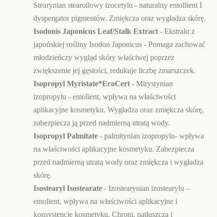
Stearynian stearoilowy izocetylu
-
naturalny emollient I
dyspergator pigmentów. Zmiękcza oraz wygładza skórę.
Isodonis Japonicus Leaf/Stalk Extract
- Ekstrakt z
japońskiej rośliny Isodon Japonicus - Pomaga zachować
młodzieńczy wygląd skóry właściwej poprzez
zwiększenie jej gęstości, redukuje liczbę zmarszczek.
Isopropyl Myristate*EcoCert
-
Mirystynian
izopropylu - emolient,
wpływa na właściwości
aplikacyjne kosmetyku. Wygładza oraz zmiękcza skórę,
zabezpiecza ją przed nadmierną utratą wody.
Isopropyl Palmitate
- palmitynian izopropylu- wpływa
na właściwości aplikacyjne kosmetyku. Zabezpiecza
przed nadmierną utratą wody oraz zmiękcza i wygładza
skórę.
Isostearyl Isostearate
- Izostearynian izostearylu –
emolient, wpływa na właściwości aplikacyjne i
konsystencję kosmetyku. Chroni, natłuszcza i