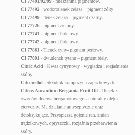
CI 77491/92/99
- mieszanina pigmentów.
CI 77492
- wodorotlenek żelaza – pigment żółty
CI 77499
- tlenek żelaza – pigment czarny.
CI 77726
- pigment zielony.
CI 77741
- pigment fioletowy.
CI 77742
- pigment fioletowy.
CI 77861
- Tlenek cyny- pigment perłowy.
CI 77891
- dwutlenek tytanu – pigment biały.
Citric Acid
- Kwas cytrynowy - wygładza i rozjaśnienia
skórę.
Citronellol
- Składnik kompozycji zapachowych
Citrus Aurantium Bergamia Fruit Oil
- Olejek z
owoców drzewa bergamotowego - naturalny olejek
eteryczny. Ma działanie antyseptyczne oraz
detoksykujące. Przyspiesza gojenie ran, zmian
trądzikowych, opryszczki, rozjaśnia przebarwienia
skóry.