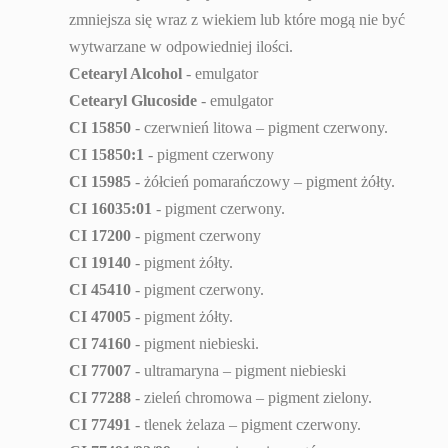
zmniejsza się wraz z wiekiem lub które mogą nie być
wytwarzane w odpowiedniej ilości.
Cetearyl Alcohol
- emulgator
Cetearyl Glucoside
- emulgator
CI 15850
- czerwnień litowa – pigment czerwony.
CI 15850:1
- pigment czerwony
CI 15985
- żółcień pomarańczowy – pigment żółty.
CI 16035:01
- pigment czerwony.
CI 17200
- pigment czerwony
CI 19140
- pigment żółty.
CI 45410
- pigment czerwony.
CI 47005
- pigment żółty.
CI 74160
- pigment niebieski.
CI 77007
- ultramaryna – pigment niebieski
CI 77288
- zieleń chromowa – pigment zielony.
CI 77491
- tlenek żelaza – pigment czerwony.