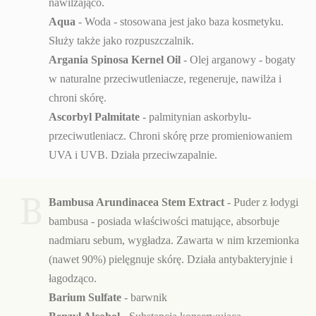
nawilżająco.
Aqua
- Woda - stosowana jest jako baza kosmetyku.
Służy także jako rozpuszczalnik.
Argania Spinosa Kernel Oil
- Olej arganowy - bogaty
w naturalne przeciwutleniacze, regeneruje, nawilża i
chroni skórę.
Ascorbyl Palmitate
- palmitynian askorbylu-
przeciwutleniacz. Chroni skórę prze promieniowaniem
UVA i UVB. Działa przeciwzapalnie.
B
Bambusa Arundinacea Stem Extract
- Puder z łodygi
bambusa - posiada właściwości matujące, absorbuje
nadmiaru sebum, wygładza. Zawarta w nim krzemionka
(nawet 90%) pielęgnuje skórę. Działa antybakteryjnie i
łagodząco.
Barium Sulfate
- barwnik