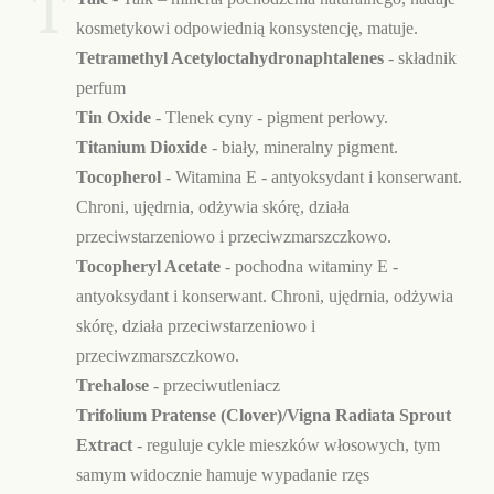
T
kosmetykowi odpowiednią konsystencję, matuje.
Tetramethyl Acetyloctahydronaphtalenes
- składnik
perfum
Tin Oxide
- Tlenek cyny - pigment perłowy.
Titanium Dioxide
- biały, mineralny pigment.
Tocopherol
- Witamina E - antyoksydant i konserwant.
Chroni, ujędrnia, odżywia skórę, działa
przeciwstarzeniowo i przeciwzmarszczkowo.
Tocopheryl Acetate
- pochodna witaminy E -
antyoksydant i konserwant. Chroni, ujędrnia, odżywia
skórę, działa przeciwstarzeniowo i
przeciwzmarszczkowo.
Trehalose
- przeciwutleniacz
Trifolium Pratense (Clover)/Vigna Radiata Sprout
Extract
- reguluje cykle mieszków włosowych, tym
samym widocznie hamuje wypadanie rzęs