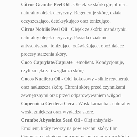
Citrus Grandis Peel Oil
- Olejek ze skórki grejpfruta -
naturalny olejek eteryczny. Regeneruje skórę, działa
oczyszczająco, detoksykująco oraz tonizująco.
Citrus Nobilis Peel Oil
- Olejek ze skórki mandarynki -
naturalny olejek eteryczny. Posiada działanie
antyseptyczne, tonizujące, odświeżające, opóźniające
procesy starzenia skóry.
Coco-Caprylate/Caprate
- emolient. Kondycjonuje,
czyli zmiękcza i wygładza skórę.
Cocos Nucifera Oil
- Olej kokosowy - silnie regeneruje
oraz natłuszcza skórę. Chroni skórę przed czynnikami
zewnętrznymi oraz przed odparowywaniem wilgoci.
Copernicia Cerifera Cera
- Wosk karnauba - naturalny
wosk, zmiękcza oraz wygładza skórę.
Crambe Abyssinica Seed Oil
- Olej anisyński-
Emolient, który tworzy na powierzchni skóry film.
Ogranicza nadmierne odparowywanie wody z naskórka,