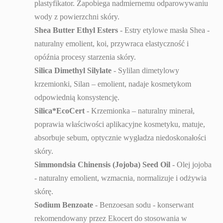
plastyfikator. Zapobiega nadmiernemu odparowywaniu
wody z powierzchni skóry.
Shea Butter Ethyl Esters
- Estry etylowe masła Shea -
naturalny emolient, koi, przywraca elastyczność i
opóźnia procesy starzenia skóry.
Silica Dimethyl Silylate
- Sylilan dimetylowy
krzemionki, Silan – emolient, nadaje kosmetykom
odpowiednią konsystencję.
Silica*EcoCert
- Krzemionka – naturalny minerał,
poprawia właściwości aplikacyjne kosmetyku, matuje,
absorbuje sebum, optycznie wygładza niedoskonałości
skóry.
Simmondsia Chinensis (Jojoba) Seed Oil
- Olej jojoba
- naturalny emolient, wzmacnia, normalizuje i odżywia
skórę.
Sodium Benzoate
- Benzoesan sodu - konserwant
rekomendowany przez Ekocert do stosowania w