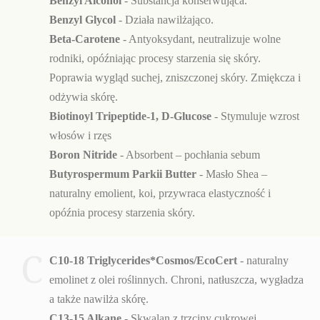
Benzyl Alcohol
- Substancja konserwująca.
Benzyl Glycol
- Działa nawilżająco.
Beta-Carotene
- Antyoksydant, neutralizuje wolne
rodniki, opóźniając procesy starzenia się skóry.
Poprawia wygląd suchej, zniszczonej skóry. Zmiękcza i
odżywia skórę.
Biotinoyl Tripeptide-1, D-Glucose
- Stymuluje wzrost
włosów i rzęs
Boron Nitride
- Absorbent – pochłania sebum
Butyrospermum Parkii Butter
- Masło Shea –
naturalny emolient, koi, przywraca elastyczność i
opóźnia procesy starzenia skóry.
C
C10-18 Triglycerides*Cosmos/EcoCert
- naturalny
emolinet z olei roślinnych. Chroni, natłuszcza, wygładza
a także nawilża skórę.
C13-15 Alkane
- Skwalan z trzciny cukrowej.