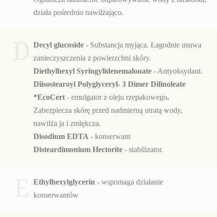
działa pośrednio nawilżająco.
D
Decyl glucoside
- Substancja myjąca. Łagodnie usuwa
zanieczyszczenia z powierzchni skóry.
Diethylhexyl Syringylidenemalonate
- Antyoksydant.
Diisostearoyl Polyglyceryl- 3 Dimer Dilinoleate
*EcoCert
- emulgator z oleju rzepakowego
.
Zabezpiecza skórę przed nadmierną utratą wody,
nawilża ja i zmiękcza.
Disodium EDTA
- konserwant
Disteardimonium Hectorite
- stabilizator.
E
Ethylhexylglycerin
- wspomaga działanie
konserwantów