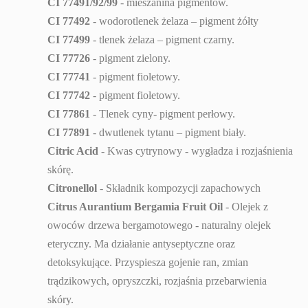
CI 77491/92/99
- mieszanina pigmentów.
CI 77492
- wodorotlenek żelaza – pigment żółty
CI 77499
- tlenek żelaza – pigment czarny.
CI 77726
- pigment zielony.
CI 77741
- pigment fioletowy.
CI 77742
- pigment fioletowy.
CI 77861
- Tlenek cyny- pigment perłowy.
CI 77891
- dwutlenek tytanu – pigment biały.
Citric Acid
- Kwas cytrynowy - wygładza i rozjaśnienia
skórę.
Citronellol
- Składnik kompozycji zapachowych
Citrus Aurantium Bergamia Fruit Oil
- Olejek z
owoców drzewa bergamotowego - naturalny olejek
eteryczny. Ma działanie antyseptyczne oraz
detoksykujące. Przyspiesza gojenie ran, zmian
trądzikowych, opryszczki, rozjaśnia przebarwienia
skóry.