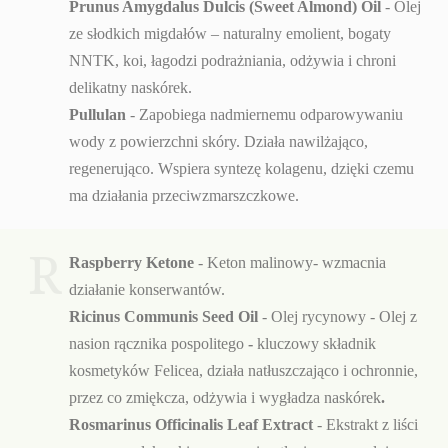
Prunus Amygdalus Dulcis (Sweet Almond) Oil
- Olej
ze słodkich migdałów – naturalny emolient, bogaty
NNTK, koi, łagodzi podrażniania, odżywia i chroni
delikatny naskórek.
Pullulan
- Zapobiega nadmiernemu odparowywaniu
wody z powierzchni skóry. Działa nawilżająco,
regenerująco. Wspiera syntezę kolagenu, dzięki czemu
ma działania przeciwzmarszczkowe.
R
Raspberry Ketone
- Keton malinowy- wzmacnia
działanie konserwantów.
Ricinus Communis Seed Oil
- Olej rycynowy - Olej z
nasion rącznika pospolitego
-
kluczowy składnik
kosmetyków Felicea, działa natłuszczająco i ochronnie,
przez co zmiękcza, odżywia i wygładza naskórek
.
Rosmarinus Officinalis Leaf Extract
- Ekstrakt z liści