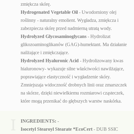
zmiękcza skórę.
Hydrogenated Vegetable Oil
- Uwodorniony olej
roślinny - naturalny emolient. Wygładza, zmiękcza i
zabezpiecza skórę przed nadmierną utratą wody.
Hydrolyzed Glycosaminoglycans
- Hydrolizat
glikozoaminoglikanów (GAG)-humektant. Ma działanie
nailżające i zmiękczające.
Hydrolyzed Hyaluronic Acid
- Hydrolizowany kwas
hialuronowy- wykazuje silne właściwości nawilżające,
poprawiające elastyczność i wygładzenie skóry.
Zmniejszaja widoczność drobnych linii oraz zmarszczek
na skórze, dzięki niewielkiemu rozmiarowi cząsteczek,
które mogą przenikać do głębszych warstw naskórka.
I
INGREDIENTS:
-
Isocetyl Stearoyl Stearate *EcoCert
-
DUB SSIC