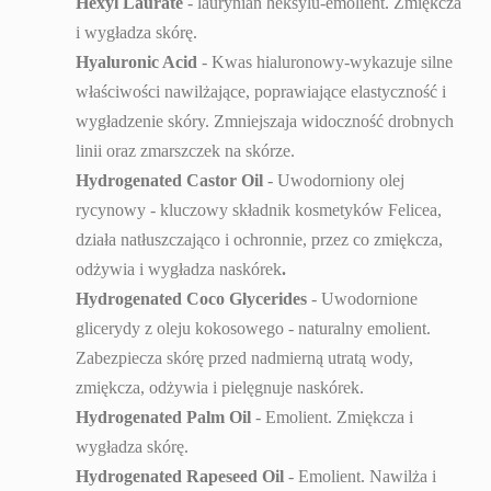
Hexyl Laurate
- laurynian heksylu-emolient. Zmiękcza
i wygładza skórę.
Hyaluronic Acid
- Kwas hialuronowy-wykazuje silne
właściwości nawilżające, poprawiające elastyczność i
wygładzenie skóry. Zmniejszaja widoczność drobnych
linii oraz zmarszczek na skórze.
Hydrogenated Castor Oil
- Uwodorniony olej
rycynowy - kluczowy składnik kosmetyków Felicea,
działa natłuszczająco i ochronnie, przez co zmiękcza,
odżywia i wygładza naskórek
.
Hydrogenated Coco Glycerides
- Uwodornione
glicerydy z oleju kokosowego - naturalny emolient.
Zabezpiecza skórę przed nadmierną utratą wody,
zmiękcza, odżywia i pielęgnuje naskórek.
Hydrogenated Palm Oil
- Emolient. Zmiękcza i
wygładza skórę.
Hydrogenated Rapeseed Oil
- Emolient. Nawilża i