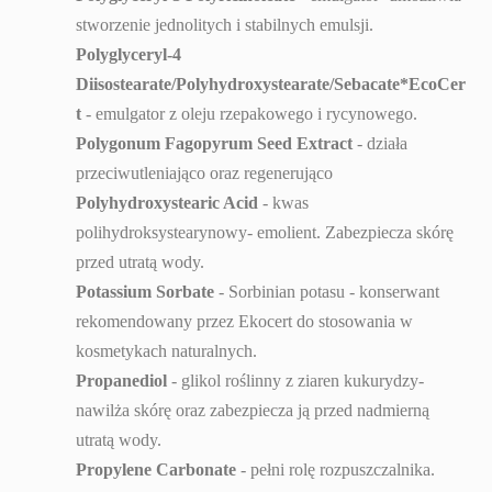
stworzenie jednolitych i stabilnych emulsji.
Polyglyceryl-4
Diisostearate/Polyhydroxystearate/Sebacate*EcoCer
t
- emulgator z oleju rzepakowego i rycynowego.
Polygonum Fagopyrum Seed Extract
- działa
przeciwutleniająco oraz regenerująco
Polyhydroxystearic Acid
- kwas
polihydroksystearynowy- emolient. Zabezpiecza skórę
przed utratą wody.
Potassium Sorbate
- Sorbinian potasu - konserwant
rekomendowany przez Ekocert do stosowania w
kosmetykach naturalnych.
Propanediol
- glikol roślinny z ziaren kukurydzy-
nawilża skórę oraz zabezpiecza ją przed nadmierną
utratą wody.
Propylene Carbonate
- pełni rolę rozpuszczalnika.