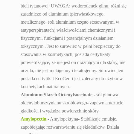
bieli tytanowej. UWAGA: wodorotlenek glinu, różni się
zasadniczo od aluminium (pierwiastkowego,
metalicznego, soli aluminium często stosowanymi w
antyperspirantach) właściwościami chemicznymi i
fizycznymi, funkcjami i potencjalnym działaniem
toksycznym . Jest to surowiec w pełni bezpieczny do
stosowania w kosmetykach, posiada certyfikaty
potwierdzające, że nie jest on drażniącym dla skóry, nie
uczula, nie jest mutagenny i teratogenny. Surowiec ten
posiada certyfikat EcoCert i jest zalecany do użytku w
kosmetykach naturalnych.
Aluminum Starch Octenylsuccinate
- sól glinowa
oktenylobursztynianu skrobiowego- zapewnia uczucie
gładkości i wygładza powierzchnię skóry.
Amylopectin
- Amylopektyna- Stabilizuje emulsje,
zapobiegając rozwarstwianiu się składników. Działa