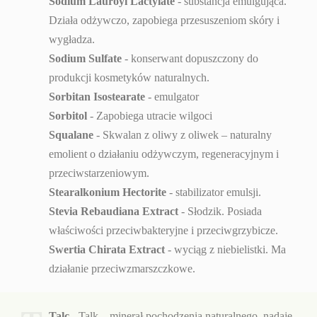
Sodium Lauroyl Lactylate
- substancja emulgująca.
Działa odżywczo, zapobiega przesuszeniom skóry i
wygładza.
Sodium Sulfate
- konserwant dopuszczony do
produkcji kosmetyków naturalnych.
Sorbitan Isostearate
- emulgator
Sorbitol
- Zapobiega utracie wilgoci
Squalane
- Skwalan z oliwy z oliwek – naturalny
emolient o działaniu odżywczym, regeneracyjnym i
przeciwstarzeniowym.
Stearalkonium Hectorite
- stabilizator emulsji.
Stevia Rebaudiana Extract
- Słodzik. Posiada
właściwości przeciwbakteryjne i przeciwgrzybicze.
Swertia Chirata Extract
- wyciąg z niebielistki. Ma
działanie przeciwzmarszczkowe.
Talc
- Talk – minerał pochodzenia naturalnego, nadaje