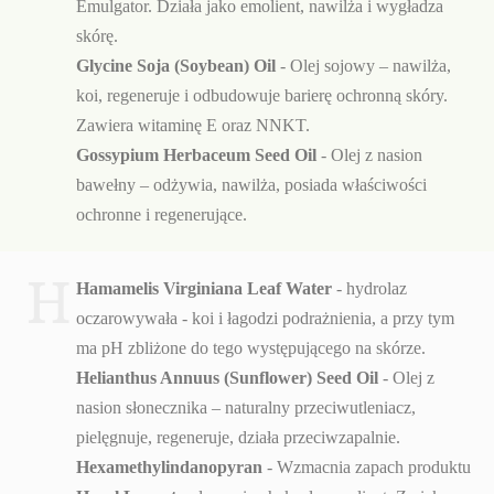
Emulgator. Działa jako emolient, nawilża i wygładza
skórę.
Glycine Soja (Soybean) Oil
- Olej sojowy – nawilża,
koi, regeneruje i odbudowuje barierę ochronną skóry.
Zawiera witaminę E oraz NNKT.
Gossypium Herbaceum Seed Oil
- Olej z nasion
bawełny – odżywia, nawilża, posiada właściwości
ochronne i regenerujące.
H
Hamamelis Virginiana Leaf Water
- hydrolaz
oczarowywała - koi i łagodzi podrażnienia, a przy tym
ma pH zbliżone do tego występującego na skórze.
Helianthus Annuus (Sunflower) Seed Oil
- Olej z
nasion słonecznika – naturalny przeciwutleniacz,
pielęgnuje, regeneruje, działa przeciwzapalnie.
Hexamethylindanopyran
- Wzmacnia zapach produktu