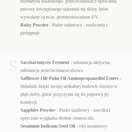
rozmarynu lekarskiego- przeciwutleniacz spowalnia
procesy zewnętrznego starzenia się skóry, które
wywołane są m.in. promieniowaniem UV.
Ruby Powder
- Puder rubinowy - rozświetla i
pielęgnuje.
S
Saccharomyces Ferment
- substancja aktywna,
substancja przeciwzmarszczkowa
Safflower Oil/ Palm Oil Aminopropanediol Esters
-
Składnik dzięki swojej unikalnej budowie dociera w
głąb skóry, gdzie przyczynia się do poprawy jej
kondycji.
Sapphire Powder
- Puder szafirowy - nawilża i
optycznie wygładza drobne zmarszczki.
Sesamum Indicum Seed Oil
- olej sezamowy-