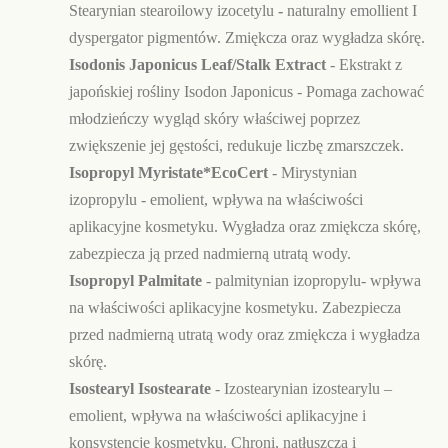
Stearynian stearoilowy izocetylu
-
naturalny emollient I
dyspergator pigmentów. Zmiękcza oraz wygładza skórę.
Isodonis Japonicus Leaf/Stalk Extract
- Ekstrakt z
japońskiej rośliny Isodon Japonicus - Pomaga zachować
młodzieńczy wygląd skóry właściwej poprzez
zwiększenie jej gęstości, redukuje liczbę zmarszczek.
Isopropyl Myristate*EcoCert
-
Mirystynian
izopropylu - emolient,
wpływa na właściwości
aplikacyjne kosmetyku. Wygładza oraz zmiękcza skórę,
zabezpiecza ją przed nadmierną utratą wody.
Isopropyl Palmitate
- palmitynian izopropylu- wpływa
na właściwości aplikacyjne kosmetyku. Zabezpiecza
przed nadmierną utratą wody oraz zmiękcza i wygładza
skórę.
Isostearyl Isostearate
- Izostearynian izostearylu –
emolient, wpływa na właściwości aplikacyjne i
konsystencję kosmetyku. Chroni, natłuszcza i