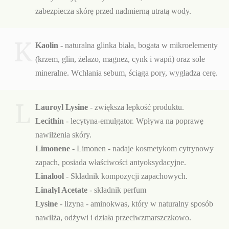
zabezpiecza skórę przed nadmierną utratą wody.
K
Kaolin
- naturalna glinka biała, bogata w mikroelementy
(krzem, glin, żelazo, magnez, cynk i wapń) oraz sole
mineralne. Wchłania sebum, ściąga pory, wygładza cerę.
L
Lauroyl Lysine
- zwiększa lepkość produktu.
Lecithin
- lecytyna-emulgator. Wpływa na poprawę
nawilżenia skóry.
Limonene
-
Limonen - nadaje kosmetykom cytrynowy
zapach, posiada właściwości antyoksydacyjne.
Linalool
- Składnik kompozycji zapachowych.
Linalyl Acetate
- składnik perfum
Lysine
- lizyna - aminokwas, który w naturalny sposób
nawilża, odżywi i działa przeciwzmarszczkowo.