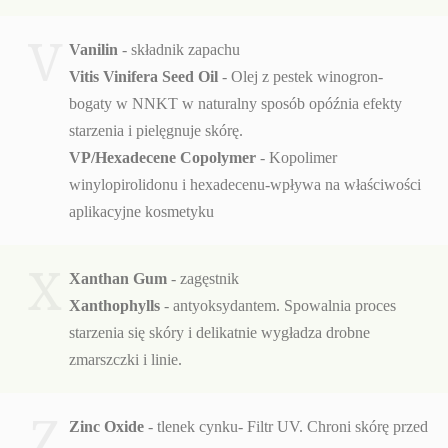
V
Vanilin
- składnik zapachu
Vitis Vinifera Seed Oil
- Olej z pestek winogron-
bogaty w NNKT w naturalny sposób opóźnia efekty
starzenia i pielęgnuje skórę.
VP/Hexadecene Copolymer
- Kopolimer
winylopirolidonu i hexadecenu-wpływa na właściwości
aplikacyjne kosmetyku
X
Xanthan Gum
- zagęstnik
Xanthophylls
- antyoksydantem. Spowalnia proces
starzenia się skóry i delikatnie wygładza drobne
zmarszczki i linie.
Z
Zinc Oxide
- tlenek cynku- Filtr UV. Chroni skórę przed