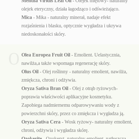
Mentha Viridis Leaf Oil
- Olejek miętowy- naturalny
olejek eteryczny, działa łagodząco i odświeżająco.
Mica
- Mika - naturalny minerał, nadaje efekt
rozjaśnienia i blasku, optycznie wygładza i ukrywa
niedoskonałości skóry.
O
Olea Europea Fruit Oil
- Emolient. Uelastycznia,
nawilża,a także wspomaga regenerację skóry.
Olus Oil
- Olej roślinny - naturalny emolient, nawilża,
zmiękcza, chroni i odżywia.
Oryza Sativa Bran Oil
- Olej z otrąb ryżowych-
poprawia właściwości aplikacyjne kosmetyku.
Zapobiega nadmiernemu odparowywaniu wody z
powierzchni skóry, przez co zmiękcza i wygładza ją.
Oryza Sativa Cera
- Wosk ryżowy- naturalny emolient,
chroni, odżywia i wygładza skórę.
Ozokerite
- Ozokeryt- naturalny emolient, natłuszcza,