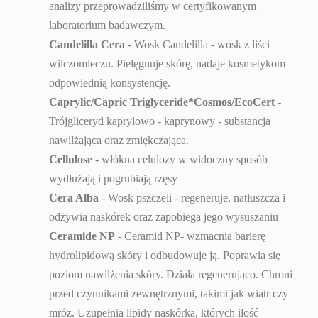
analizy przeprowadziliśmy w certyfikowanym
laboratorium badawczym.
Candelilla Cera
- Wosk Candelilla - wosk z liści
wilczomleczu. Pielęgnuje skórę, nadaje kosmetykom
odpowiednią konsystencję.
Caprylic/Capric Triglyceride*Cosmos/EcoCert
-
Trójgliceryd kaprylowo - kaprynowy - substancja
nawilżająca oraz zmiękczająca.
Cellulose
- włókna celulozy w widoczny sposób
wydłużają i pogrubiają rzęsy
Cera Alba
-
Wosk pszczeli - regeneruje
, natłuszcza i
odżywia naskórek oraz zapobiega jego wysuszaniu
Ceramide NP
- Ceramid NP- wzmacnia barierę
hydrolipidową skóry i odbudowuje ją. Poprawia się
poziom nawilżenia skóry. Działa regenerująco. Chroni
przed czynnikami zewnętrznymi, takimi jak wiatr czy
mróz. Uzupełnia lipidy naskórka, których ilość