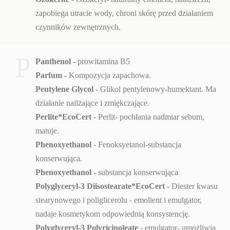
zapobiega utracie wody, chroni skórę przed działaniem
czynników zewnętrznych.
P
Panthenol
- prowitamina B5
Parfum
- Kompozycja zapachowa.
Pentylene Glycol
- Glikol pentylenowy-humektant. Ma
działanie nailżające i zmiękczające.
Perlite*EcoCert
-
Perlit- pochłania nadmiar sebum,
matuje.
Phenoxyethanol
- Fenoksyetanol-substancja
konserwująca.
Phenoxyethanol
- substancja konserwująca
Polyglyceryl-3 Diisostearate*EcoCert
- Diester kwasu
stearynowego i poliglicerolu - emolient i emulgator,
nadaje kosmetykom odpowiednią konsystencję.
Polyglyceryl-3 Polyricinoleate
- emulgator- umożliwia