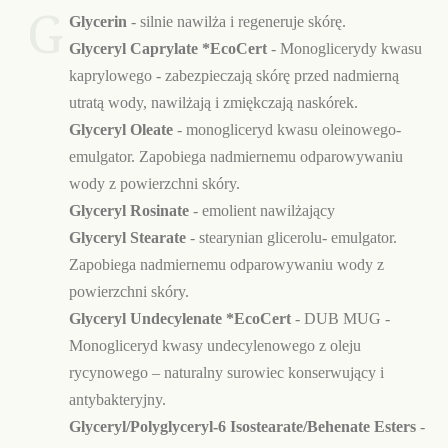
G
Glycerin
- silnie nawilża i regeneruje skórę.
Glyceryl Caprylate *EcoCert
- Monoglicerydy kwasu
kaprylowego - zabezpieczają skórę przed nadmierną
utratą wody, nawilżają i zmiękczają naskórek.
Glyceryl Oleate
- monogliceryd kwasu oleinowego-
emulgator. Zapobiega nadmiernemu odparowywaniu
wody z powierzchni skóry.
Glyceryl Rosinate
- emolient nawilżający
Glyceryl Stearate
- stearynian glicerolu- emulgator.
Zapobiega nadmiernemu odparowywaniu wody z
powierzchni skóry.
Glyceryl Undecylenate *EcoCert
- DUB MUG -
Monogliceryd kwasy undecylenowego z oleju
rycynowego – naturalny surowiec konserwujący i
antybakteryjny.
Glyceryl/Polyglyceryl-6 Isostearate/Behenate Esters
-